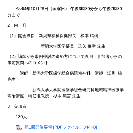
令和4年10月28日（金曜日） 午後6時30分から午後7時30
分まで
2 内 容
（1）開会挨拶 新潟県福祉保健部長 松本 晴樹
新潟大学医学部長 染矢 俊幸 先生
（2）講師から事例検討の進め方について説明・参加者からの
事前質問へのコメント
講師 新潟大学医歯学総合病院精神科 講師 江川 純
先生
新潟大学大学院医歯学総合研究科地域精神医療学
寄附講座 特任准教授 杉本 篤言 先生
3 参加者
130人
第1回開催要領 [PDFファイル／344KB]