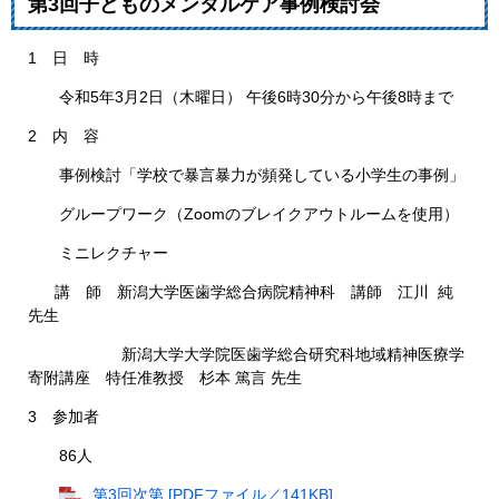
第3回子どものメンタルケア事例検討会
1 日 時
令和5年3月2日（木曜日） 午後6時30分から午後8時まで
2 内 容
事例検討「学校で暴言暴力が頻発している小学生の事例」
グループワーク（Zoomのブレイクアウトルームを使用）
ミニレクチャー
講 師 新潟大学医歯学総合病院精神科 講師 江川 純
先生
新潟大学大学院医歯学総合研究科地域精神医療学
寄附講座 特任准教授 杉本 篤言 先生
3 参加者
86人
第3回次第 [PDFファイル／141KB]