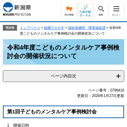
ペ
メ
ー
ニ
ジ
ュ
の
ー
先
を
トップページ
>
組織でさがす
>
福祉保健部 障害福祉課
>
令和4年
現在地
頭
飛
度こどものメンタルケア事例検討会の開催状況について
で
ば
本
す。
し
令和4年度こどものメンタルケア事例検
文
て
討会の開催状況について
本
文
へ
ページ内目次
ページ番号：0799416
更新日：2026年1月27日更新
第1回子どものメンタルケア事例検討会
1 開催日時