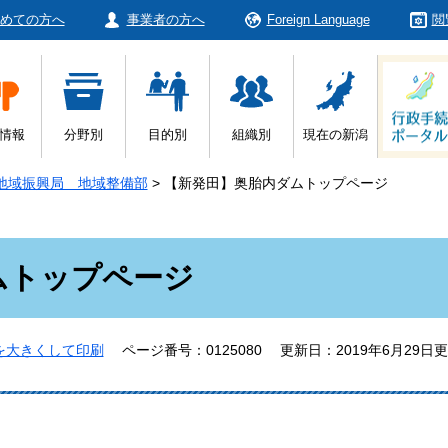
めての方へ
事業者の方へ
Foreign Language
閲
情報
分野別
目的別
組織別
現在の新潟
地域振興局 地域整備部
>
【新発田】奥胎内ダムトップページ
ムトップページ
を大きくして印刷
ページ番号：0125080
更新日：2019年6月29日