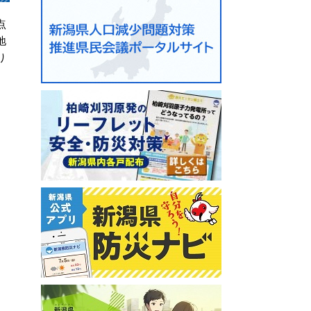
点
地
り