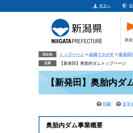
ペ
メ
本文へ
初
ー
ニ
ジ
ュ
の
ー
先
を
頭
飛
防災
で
ば
す。
し
トップページ
>
組織でさがす
>
新発田
現在地
て
【新発田】奥胎内ダムトップページ
本
本
文
【新発田】奥胎内ダ
文
へ
印刷
文字
奥胎内ダム事業概要