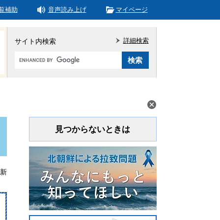
覧補助
音声読み上げ
マイページ
詳細検索
サイト内検索
Google
カ
ス
タ
ム
検
索
見つからないときは
更新