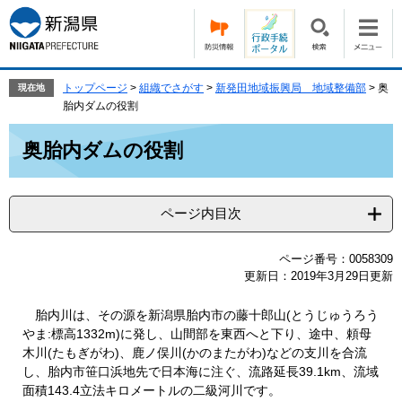
ペ
メ
ー
ニ
ジ
ュ
の
ー
先
を
トップページ
>
組織でさがす
>
新発田地域振興局 地域整備部
>
奥
現在地
頭
飛
胎内ダムの役割
で
ば
本
す。
し
奥胎内ダムの役割
文
て
本
文
ページ内目次
へ
ページ番号：0058309
更新日：2019年3月29日更新
胎内川は、その源を新潟県胎内市の藤十郎山(とうじゅうろう
やま:標高1332m)に発し、山間部を東西へと下り、途中、頼母
木川(たもぎがわ)、鹿ノ俣川(かのまたがわ)などの支川を合流
し、胎内市笹口浜地先で日本海に注ぐ、流路延長39.1km、流域
面積143.4立法キロメートルの二級河川です。