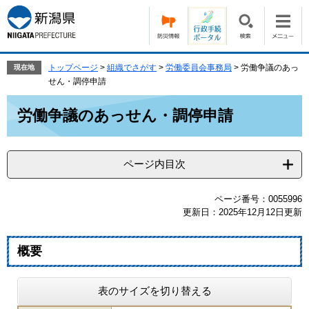
ペ
メ
ー
ニ
ジ
ュ
の
ー
先
を
トップページ
>
組織でさがす
>
労働委員会事務局
>
労働争議のあっ
現在地
頭
飛
せん・調停申請
で
ば
本
す。
し
労働争議のあっせん・調停申請
文
て
本
文
ページ内目次
へ
ページ番号：0055996
更新日：2025年12月12日更新
概要
表のサイズを切り替える