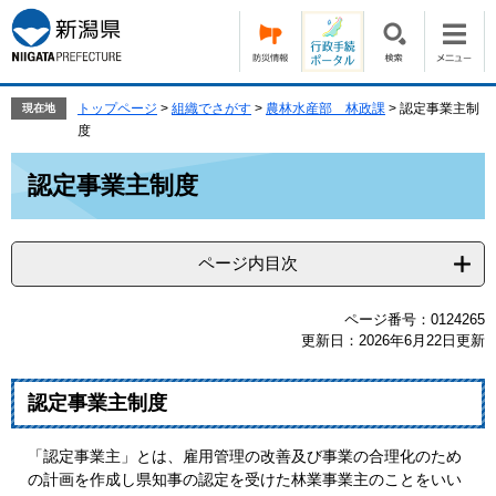
ペ
メ
ー
ニ
ジ
ュ
の
ー
先
を
トップページ
>
組織でさがす
>
農林水産部 林政課
>
認定事業主制
現在地
頭
飛
度
で
ば
本
す。
し
認定事業主制度
文
て
本
文
ページ内目次
へ
ページ番号：0124265
更新日：2026年6月22日更新
認定事業主制度
「認定事業主」とは、雇用管理の改善及び事業の合理化のため
の計画を作成し県知事の認定を受けた林業事業主のことをいい