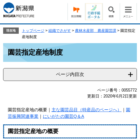
ペ
メ
ー
ニ
ジ
ュ
の
ー
先
を
トップページ
>
組織でさがす
>
農林水産部 農産園芸課
>
園芸指定
現在地
頭
飛
産地制度
で
ば
本
す。
し
園芸指定産地制度
文
て
本
文
ページ内目次
へ
ページ番号：0055772
更新日：2020年6月2日更新
園芸指定産地の概要｜
主な園芸品目（特産品のページへ）
｜
園
芸振興関連事業
｜
にいがたの園芸Q＆A
園芸指定産地の概要