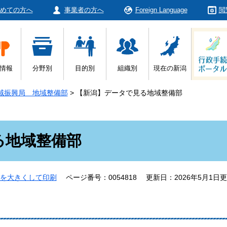
めての方へ
事業者の方へ
Foreign Language
閲
情報
分野別
目的別
組織別
現在の新潟
域振興局 地域整備部
>
【新潟】データで見る地域整備部
る地域整備部
を大きくして印刷
ページ番号：0054818
更新日：2026年5月1日