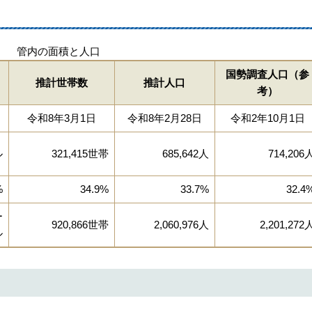
管内の面積と人口
国勢調査人口（参
推計世帯数
推計人口
考）
令和8年3月1日
令和8年2月28日
令和2年10月1日
ル
321,415世帯
685,642人
714,206
%
34.9%
33.7%
32.4
ー
920,866世帯
2,060,976人
2,201,272
ル