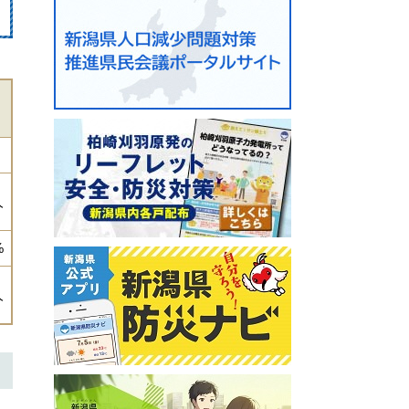
人
%
人