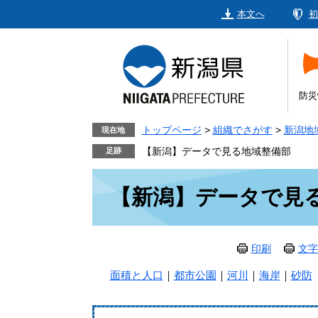
ペ
メ
本文へ
初
ー
ニ
ジ
ュ
の
ー
先
を
頭
飛
防災
で
ば
す。
し
トップページ
>
組織でさがす
>
新潟地
現在地
て
【新潟】データで見る地域整備部
本
本
文
【新潟】データで見
文
へ
印刷
文字
面積と人口
｜
都市公園
｜
河川
｜
海岸
｜
砂防