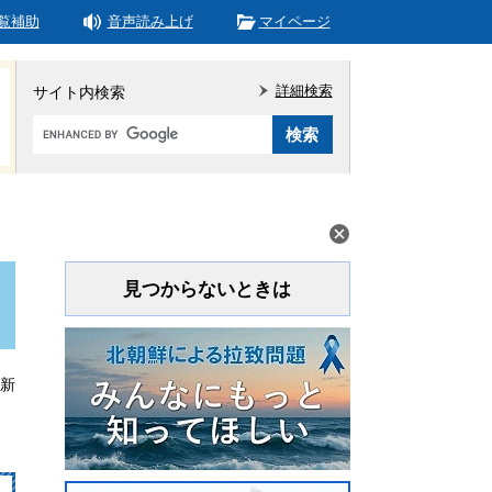
覧補助
音声読み上げ
マイページ
詳細検索
サイト内検索
Google
カ
ス
タ
ム
検
索
見つからないときは
更新