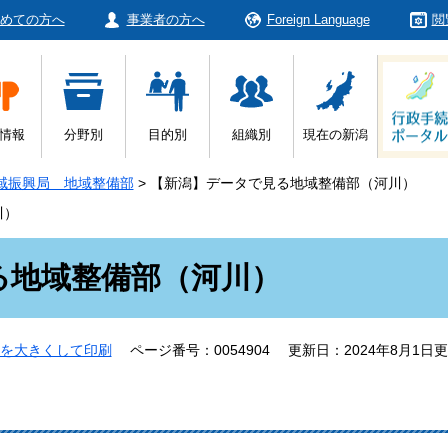
めての方へ
事業者の方へ
Foreign Language
閲
情報
分野別
目的別
組織別
現在の新潟
域振興局 地域整備部
>
【新潟】データで見る地域整備部（河川）
川）
る地域整備部（河川）
を大きくして印刷
ページ番号：0054904
更新日：2024年8月1日