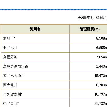
令和5年3月31日
河川名
管理延長(m)
通船川*
8,508
栗ノ木川
6,855
鳥屋野潟
7,854
鳥屋野潟放水路
1,440
鷲ノ木大通川
15,470
西大通川
6,700
小阿賀野川*
10,797
中ノ口川*
21,732