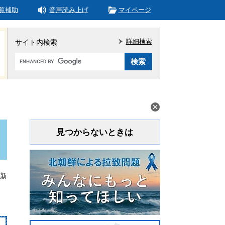
覧補助
音声読み上げ
マイページ
詳細検索
サイト内検索
Google
カ
ス
タ
ム
検
索
見つからないときは
更新