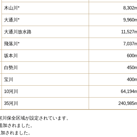
木山川*
8,302
大通川*
9,960
大通川放水路
11,527
飛落川*
7,037
坂本川
600
白勢川
450
宝川
400
10河川
64,194
35河川
240,985
河川保全区域が設定されています。
が追加されました。
追加されました。