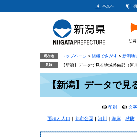
ペ
メ
本文へ
初
ー
ニ
ジ
ュ
の
ー
先
を
頭
飛
防災
で
ば
す。
し
トップページ
>
組織でさがす
>
新潟地
現在地
て
【新潟】データで見る地域整備部（河
本
本
文
【新潟】データで見
文
へ
印刷
文字
面積と人口
｜
都市公園
｜
河川
｜
海岸
｜
砂防