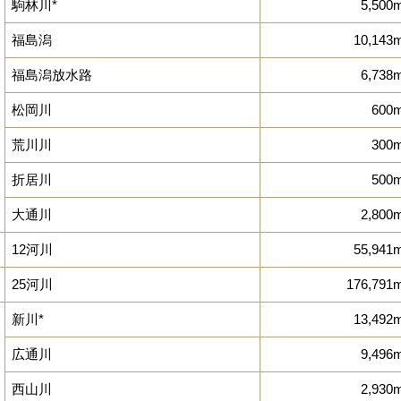
駒林川*
5,500
福島潟
10,143
福島潟放水路
6,738
松岡川
600
荒川川
300
折居川
500
大通川
2,800
12河川
55,941
25河川
176,791
新川*
13,492
広通川
9,496
西山川
2,930