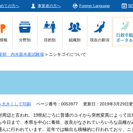
めての方へ
事業者の方へ
Foreign Language
閲
情報
分野別
目的別
組織別
現在の新潟
産部 内水面水産試験場
>
ニシキゴイについて
を大きくして印刷
ページ番号：0053977
更新日：2019年3月29日
周辺と言われ、19世紀ごろに普通のコイから突然変異によって出
ら今日まで、本県を中心に養殖、改良がなされていろいろな品種が
盛んに行われています。近年では輸出も積極的に行われており、ニ