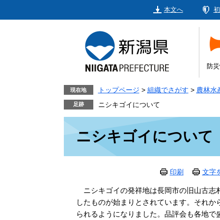
ペ
メ
本文へ
初
ー
ニ
ジ
ュ
の
ー
先
を
頭
飛
防災
で
ば
す。
し
トップページ
>
組織でさがす
>
農林水
現在地
て
ニシキゴイについて
本
本
文
ニシキゴイについて
文
へ
印刷
文字
ニシキゴイの発祥地は長岡市の旧山古志村
したものが始まりとされています。それか
られるようになりました。品評会も各地で