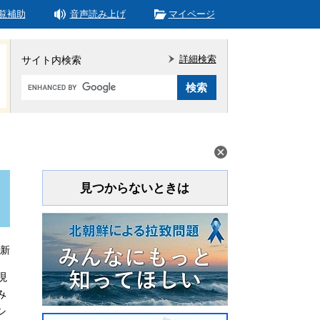
覧補助
音声読み上げ
マイページ
詳細検索
サイト内検索
Google
カ
ス
タ
ム
検
索
見つからないときは
更新
現
み
シ