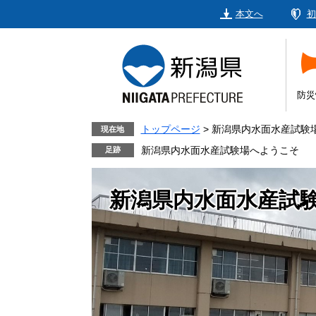
ペ
メ
本文へ
初
ー
ニ
ジ
ュ
の
ー
先
を
頭
飛
防災
で
ば
す。
し
トップページ
>
新潟県内水面水産試験
現在地
て
新潟県内水面水産試験場へようこそ
本
文
新潟県内水面水産試
へ