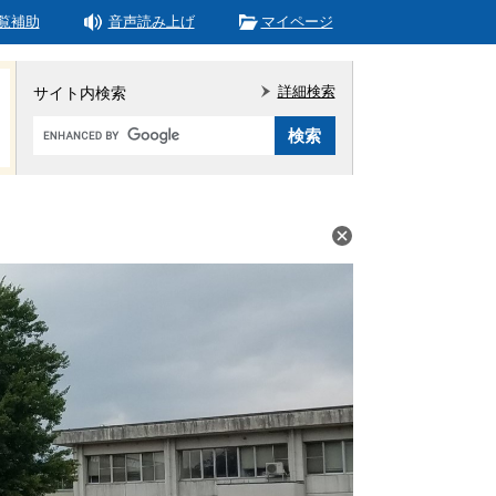
覧補助
音声読み上げ
マイページ
詳細検索
サイト内検索
Google
カ
ス
タ
ム
検
索