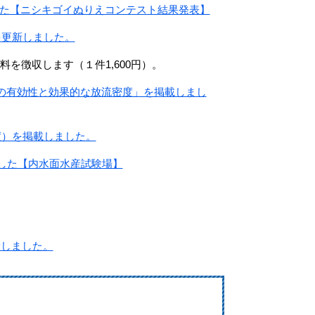
ました【ニシキゴイぬりえコンテスト結果発表】
を更新しました。
を徴収します（１件1,600円）。
魚の有効性と効果的な放流密度」を掲載しまし
度）を掲載しました。
ました【内水面水産試験場】
新しました。