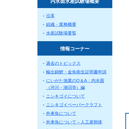
内水面水産試験場概要
沿革
組織・業務概要
水産試験場要覧
情報コーナー
過去のトピックス
輸出錦鯉・金魚衛生証明書申請
にいがた漁業のQ＆A：内水面
（河川・湖沼等）編
ニシキゴイについて
ニシキゴイペーパークラフト
外来魚について
外来魚について－人工産卵床