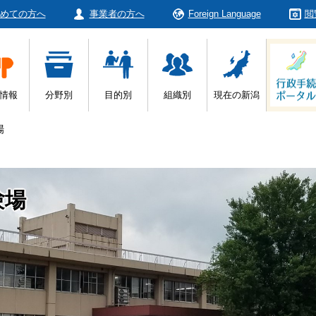
めての方へ
事業者の方へ
Foreign Language
閲
情報
分野別
目的別
組織別
現在の新潟
場
験場