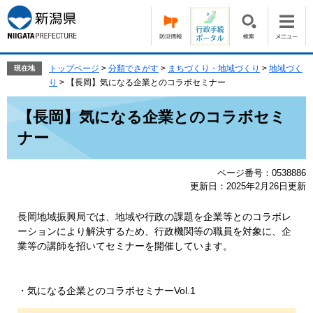
ペ
メ
ー
ニ
ジ
ュ
の
ー
先
を
トップページ
>
分類でさがす
>
まちづくり・地域づくり
>
地域づく
現在地
頭
飛
り
>
【長岡】気になる企業とのコラボセミナー
で
ば
本
す。
し
【長岡】気になる企業とのコラボセミ
文
て
ナー
本
文
へ
ページ番号：0538886
更新日：2025年2月26日更新
長岡地域振興局では、地域や行政の課題を企業等とのコラボレ
ーションにより解決するため、行政機関等の職員を対象に、企
業等の講師を招いてセミナーを開催しています。
・気になる企業とのコラボセミナーVol.1