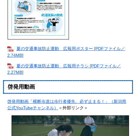
夏の交通事故防止運動 広報用ポスター [PDFファイル／
2.74MB]
夏の交通事故防止運動 広報用チラシ [PDFファイル／
2.27MB]
啓発用動画
啓発用動画「横断歩道は歩行者優先。必ず止まる！」（新潟県
公式YouTubeチャンネル）
＜外部リンク＞