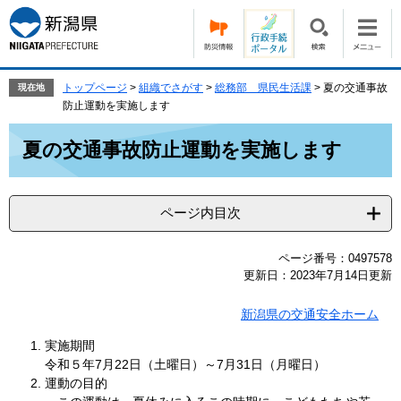
ペ
メ
ー
ニ
ジ
ュ
の
ー
先
を
トップページ
>
組織でさがす
>
総務部 県民生活課
>
夏の交通事故
現在地
頭
飛
防止運動を実施します
で
ば
本
す。
し
夏の交通事故防止運動を実施します
文
て
本
文
ページ内目次
へ
ページ番号：0497578
更新日：2023年7月14日更新
新潟県の交通安全ホーム
実施期間
令和５年7月22日（土曜日）～7月31日（月曜日）
運動の目的