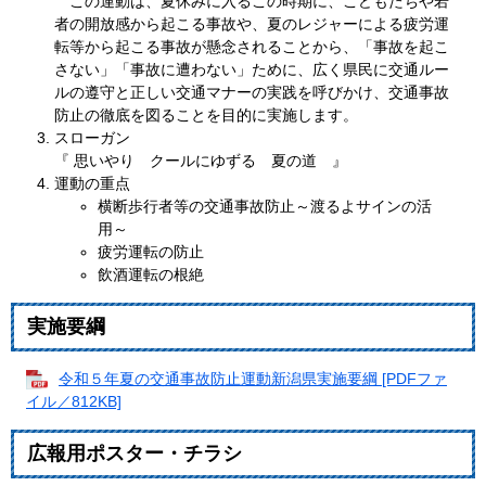
この運動は、夏休みに入るこの時期に、こどもたちや若
者の開放感から起こる事故や、夏のレジャーによる疲労運
転等から起こる事故が懸念されることから、「事故を起こ
さない」「事故に遭わない」ために、広く県民に交通ルー
ルの遵守と正しい交通マナーの実践を呼びかけ、交通事故
防止の徹底を図ることを目的に実施します。
スローガン
『 思いやり クールにゆずる 夏の道 』
運動の重点
横断歩行者等の交通事故防止～渡るよサインの活
用～
疲労運転の防止
飲酒運転の根絶
実施要綱
令和５年夏の交通事故防止運動新潟県実施要綱 [PDFファ
イル／812KB]
広報用ポスター・チラシ