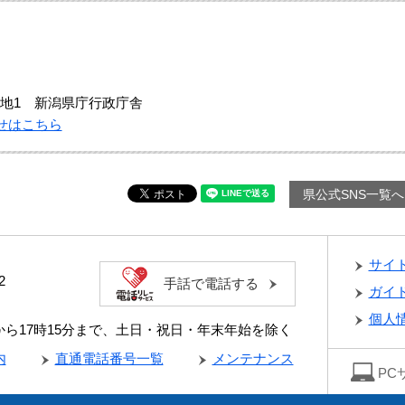
地1 新潟県庁行政庁舎
せはこちら
県公式SNS一覧へ
サイ
2
手話で電話する
ガイ
個人
分から17時15分まで、土日・祝日・年末年始を除く
内
直通電話番号一覧
メンテナンス
PC