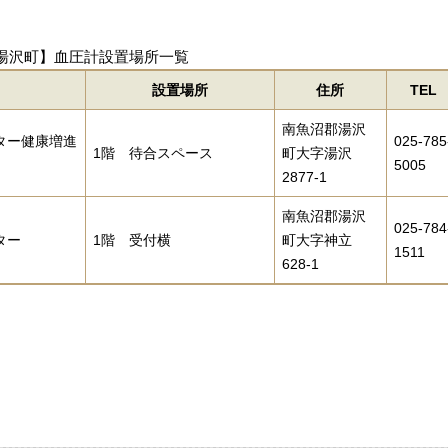
湯沢町】血圧計設置場所一覧
設置場所
住所
TEL
南魚沼郡湯沢
ター健康増進
025-785
1階 待合スペース
町大字湯沢
5005
2877-1
南魚沼郡湯沢
025-784
ター
1階 受付横
町大字神立
1511
628-1