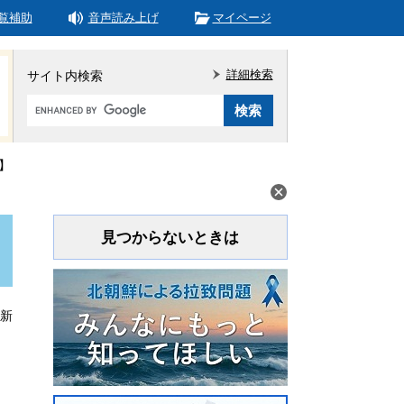
覧補助
音声読み上げ
マイページ
詳細検索
サイト内検索
Google
カ
ス
タ
】
ム
検
索
見つからないときは
更新