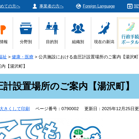
めての方へ
事業者の方へ
Foreign Language
閲
情報
分野別
目的別
組織別
現在の新潟
福祉
>
健康・医療
>
公共施設における血圧計設置場所のご案内【湯沢町
案内【湯沢町】
圧計設置場所のご案内【湯沢町】
大きくして印刷
ページ番号：0790002
更新日：2025年12月25日