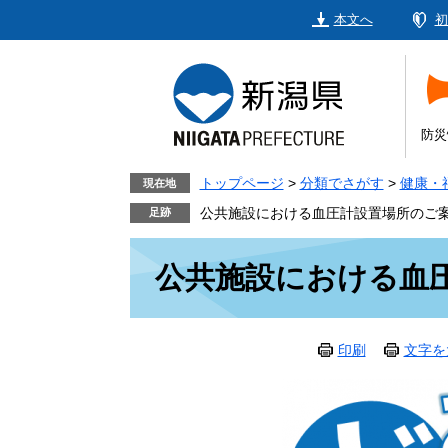
ペ
メ
本文へ
初
ー
ニ
ジ
ュ
の
ー
先
を
頭
飛
防災
で
ば
す。
し
トップページ
>
分類でさがす
>
健康・
現在地
て
公共施設における血圧計設置場所のご
本
本
文
公共施設における血
文
へ
印刷
文字を