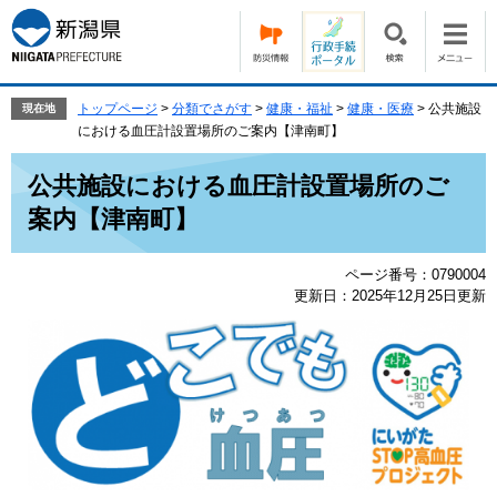
ペ
メ
ー
ニ
ジ
ュ
の
ー
先
を
トップページ
>
分類でさがす
>
健康・福祉
>
健康・医療
>
公共施設
現在地
頭
飛
における血圧計設置場所のご案内【津南町】
で
ば
本
す。
し
公共施設における血圧計設置場所のご
文
て
案内【津南町】
本
文
へ
ページ番号：0790004
更新日：2025年12月25日更新