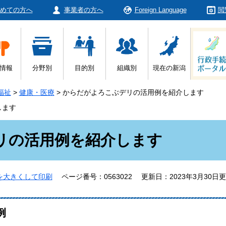
めての方へ
事業者の方へ
Foreign Language
閲
情報
分野別
目的別
組織別
現在の新潟
福祉
>
健康・医療
>
からだがよろこぶデリの活用例を紹介します
します
リの活用例を紹介します
を大きくして印刷
ページ番号：0563022
更新日：2023年3月30日
例