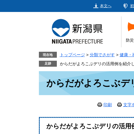
ペ
メ
本文へ
初
ー
ニ
ジ
ュ
の
ー
先
を
頭
飛
防災
で
ば
す。
し
トップページ
>
分類でさがす
>
健康・
現在地
て
からだがよろこぶデリの活用例を紹介
本
本
文
からだがよろこぶデ
文
へ
印刷
文字
からだがよろこぶデリの活用