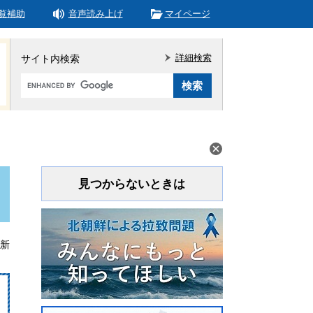
覧補助
音声読み上げ
マイページ
詳細検索
サイト内検索
Google
カ
ス
タ
ム
検
索
見つからないときは
更新