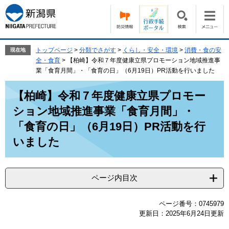
ペ
メ
ー
ニ
ジ
ュ
の
ー
先
を
トップページ
>
分類でさがす
>
くらし・安全・環境
>
消費・食の安
現在地
頭
飛
全・食育
>
【柏崎】令和７年度健康立県プロモーション地域推進事
で
ば
業「食育月間」・「食育の日」（6月19日）PR活動を行いました
す。
し
本
て
【柏崎】令和７年度健康立県プロモー
文
本
ション地域推進事業「食育月間」・
文
へ
「食育の日」（6月19日）PR活動を行
いました
ページ内目次
ページ番号：0745979
更新日：2025年6月24日更新