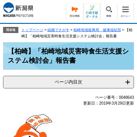
ペ
メ
ー
ニ
ジ
ュ
の
ー
先
を
トップページ
>
組織でさがす
>
柏崎地域振興局 健康福祉部
>
【柏
現在地
頭
飛
崎】「柏崎地域災害時食生活支援システム検討会」報告書
で
ば
本
す。
し
【柏崎】「柏崎地域災害時食生活支援シ
文
て
ステム検討会」報告書
本
文
へ
ページ内目次
ページ番号：0048643
更新日：2019年3月29日更新