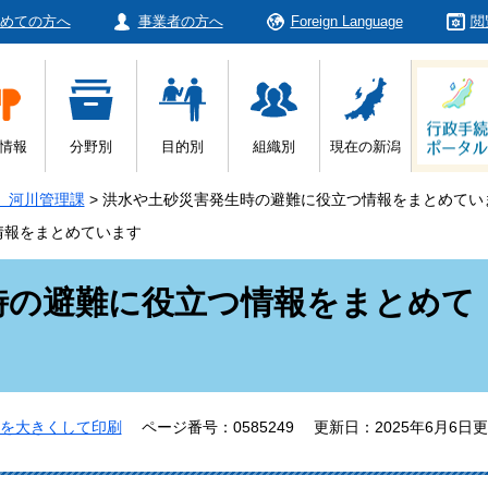
めての方へ
事業者の方へ
Foreign Language
閲
情報
分野別
目的別
組織別
現在の新潟
 河川管理課
>
洪水や土砂災害発生時の避難に役立つ情報をまとめてい
情報をまとめています
時の避難に役立つ情報をまとめて
を大きくして印刷
ページ番号：0585249
更新日：2025年6月6日