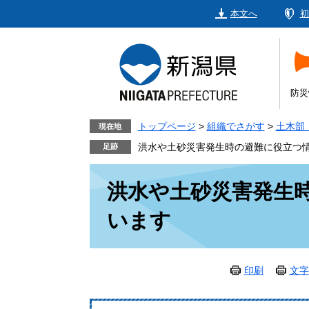
ペ
メ
本文へ
初
ー
ニ
ジ
ュ
の
ー
先
を
頭
飛
防災
で
ば
す。
し
トップページ
>
組織でさがす
>
土木部
現在地
て
洪水や土砂災害発生時の避難に役立つ
本
本
文
洪水や土砂災害発生
文
へ
います
印刷
文字