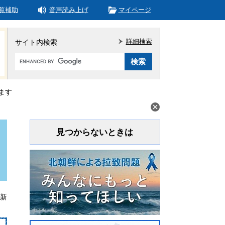
覧補助
音声読み上げ
マイページ
詳細検索
サイト内検索
Google
カ
ス
タ
ます
ム
検
索
見つからないときは
更新