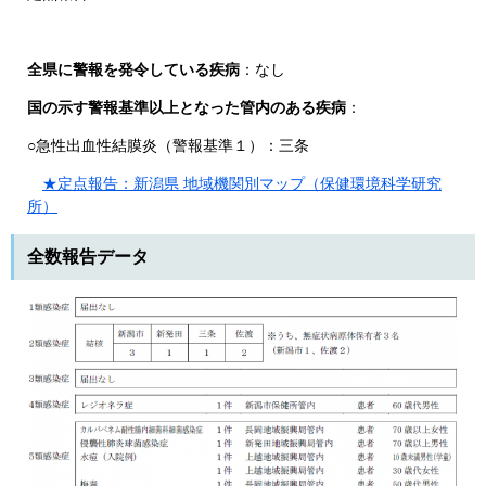
全県に警報を発令している疾病
：なし
国の示す警報基準以上となった管内のある疾病
：
○急性出血性結膜炎（警報基準１）：三条
★定点報告：新潟県 地域機関別マップ（保健環境科学研究
所）
全数報告データ