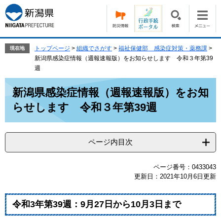
ペ
メ
ー
ニ
ジ
ュ
の
ー
先
を
トップページ
>
組織でさがす
>
福祉保健部 感染症対策・薬務課
>
現在地
頭
飛
新潟県感染症情報（週報速報版）をお知らせします 令和３年第39
で
ば
週
す。
し
本
て
新潟県感染症情報（週報速報版）をお知
文
本
らせします 令和３年第39週
文
へ
ページ内目次
ページ番号：0433043
更新日：2021年10月6日更新
令和3年
第39
週：9
月27
日から10月3
日
まで