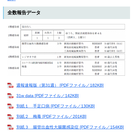
全数報告データ
週報速報版（第31週） [PDFファイル／182KB]
31w data [PDFファイル／142KB]
別紙１ 手足口病 [PDFファイル／130KB]
別紙２ 梅毒 [PDFファイル／201KB]
別紙３ 腸管出血性大腸菌感染症 [PDFファイル／154KB]