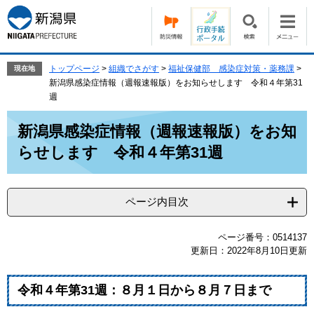
ペ
メ
ー
ニ
ジ
ュ
の
ー
先
を
トップページ
>
組織でさがす
>
福祉保健部 感染症対策・薬務課
>
現在地
頭
飛
新潟県感染症情報（週報速報版）をお知らせします 令和４年第31
で
ば
週
す。
し
本
て
新潟県感染症情報（週報速報版）をお知
文
本
らせします 令和４年第31週
文
へ
ページ内目次
ページ番号：0514137
更新日：2022年8月10日更新
令和４年
第31
週：８
月１
日から８月７
日
まで