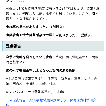
少しました。
○国の示す警報終息基準(定点当たり２)を下回るまで、警報を継
続します。例年よりも高い水​準で推移していることから、引き
続き十分な注意が必要です。
◆梅毒の届出がありました。（別紙２）
​◆腸管出血性大腸菌感染症の届出がありました。（別紙３）​
定点報告
全県に警報を発令している疾病
：手足口病（警報基準５・警報
終息基準２）
国の示す警報基準以上となった管内のある疾病
：
○手足口病（警報基準５）：新潟市、新発田、三条、長岡、魚
沼、南魚沼、十日町、柏崎、村上
○ヘルパンギーナ（警報基準６）：柏崎
★定点報告：新潟県 地域機関別マップ（保健環境科学研究
所）