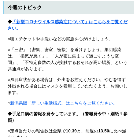
今週のトピック
◆
「新型コロナウイルス感染症について」はこちらをご覧くだ
さい。
○咳エチケットや手洗いなどの実施を心がけましょう。
○「三密」（密集、密室、密接）を避けましょう。集団感染
は、「換気が悪く」、「人が密に集まって過ごすような空
間」、「不特定多数の人が接触するおそれが高い場所」という
共通点があります。
○風邪症状がある場合は、外出をお控えください。やむを得ず
外出される場合にはマスクを着用していただくよう、お願いし
ます。
○
新潟県版「新しい生活様式」はこちらをご覧ください。
◆手足口病の警報を発令しています。（警報発令中：別紙１参
照）
○定点当たりの報告数は全県で
10.39
と、前週の
13.50
に比べ減