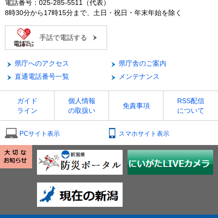
電話番号：025-285-5511（代表）
8時30分から17時15分まで、土日・祝日・年末年始を除く
手話で電話する
県庁へのアクセス
県庁舎のご案内
直通電話番号一覧
メンテナンス
ガイド
個人情報
RSS配信
免責事項
ライン
の取扱い
について
PCサイト表示
スマホサイト表示