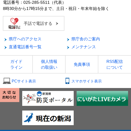
電話番号：025-285-5511（代表）
8時30分から17時15分まで、土日・祝日・年末年始を除く
手話で電話する
県庁へのアクセス
県庁舎のご案内
直通電話番号一覧
メンテナンス
ガイド
個人情報
RSS配信
免責事項
ライン
の取扱い
について
PCサイト表示
スマホサイト表示