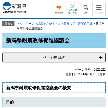
ペ
メ
ー
ニ
ジ
ュ
の
ー
先
を
トップページ
>
組織でさがす
>
土木部都市局 建築住宅課
>
新潟県
現在地
頭
飛
耐震改修促進協議会
で
ば
本
す。
し
新潟県耐震改修促進協議会
文
て
本
文
ページ内目次
へ
ページ番号：0522021
更新日：2026年7月15日更新
新潟県耐震改修促進協議会の概要
目的