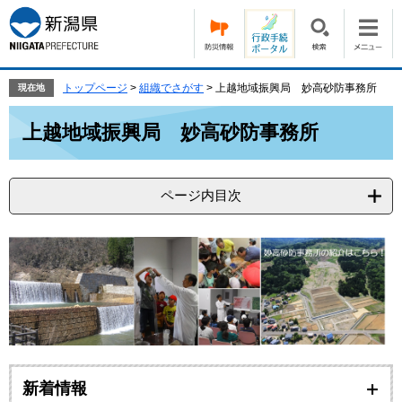
ペ
メ
ー
ニ
ジ
ュ
の
ー
先
を
トップページ
>
組織でさがす
>
上越地域振興局 妙高砂防事務所
現在地
頭
飛
本
で
ば
上越地域振興局 妙高砂防事務所
文
す。
し
て
本
ページ内目次
文
へ
新着情報