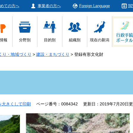
めての方へ
事業者の方へ
Foreign Language
閲
情報
分野別
目的別
組織別
現在の新潟
くり・地域づくり
>
建設・まちづくり
>
登録有形文化財
を大きくして印刷
ページ番号：0084342
更新日：2019年7月20日