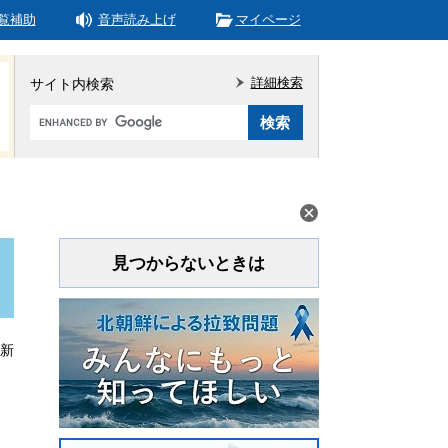
覧補助
音声読み上げ
マイページ
詳細検索
サイト内検索
Google
カ
ス
タ
ム
検
索
見つからないときは
更新