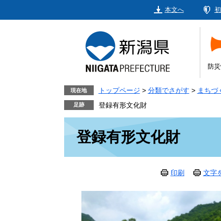
ペ
メ
本文へ
初
ー
ニ
ジ
ュ
の
ー
先
を
頭
飛
防災
で
ば
す。
し
トップページ
>
分類でさがす
>
まちづ
現在地
て
登録有形文化財
本
本
文
登録有形文化財
文
へ
印刷
文字