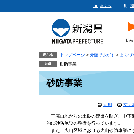
ペ
メ
本文へ
初
ー
ニ
ジ
ュ
の
ー
先
を
頭
飛
防災
で
ば
す。
し
トップページ
>
分類でさがす
>
まちづ
現在地
て
砂防事業
本
本
文
砂防事業
文
へ
印刷
文字
荒廃山地からの土砂の流出を防ぎ、中下流
的に砂防施設の整備を行っています。
また、火山区域における火山砂防事業にも