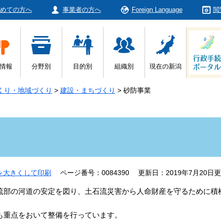
めての方へ
事業者の方へ
Foreign Language
閲
情報
分野別
目的別
組織別
現在の新潟
くり・地域づくり
>
建設・まちづくり
>
砂防事業
を大きくして印刷
ページ番号：0084390
更新日：2019年7月20日
部の河道の安定を図り、土石流災害から人命財産を守るために積
重点をおいて整備を行っています。