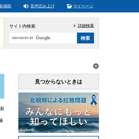
覧補助
音声読み上げ
マイページ
詳細検索
サイト内検索
Google
カ
ス
タ
ム
検
索
見つからないときは
更新
極