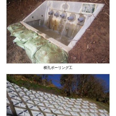
横孔ボ
ーリング
工