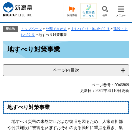
ペ
メ
ー
ニ
ジ
ュ
の
ー
先
を
トップページ
>
分類でさがす
>
まちづくり・地域づくり
>
建設・ま
現在地
頭
飛
ちづくり
>
地すべり対策事業
で
ば
本
す。
し
地すべり対策事業
文
て
本
文
ページ内目次
へ
ページ番号：0046869
更新日：2022年3月10日更新
地すべり対策事業
地すべり災害の未然防止および復旧を図るため、人家連担部
や公共施設に被害を及ぼすおそれのある箇所に重点を置き、集