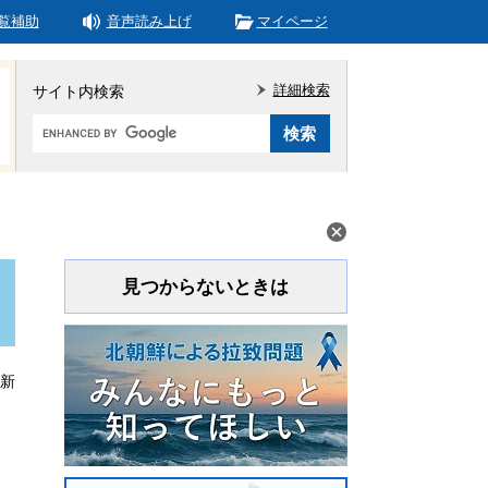
覧補助
音声読み上げ
マイページ
詳細検索
サイト内検索
Google
カ
ス
タ
ム
検
索
見つからないときは
更新