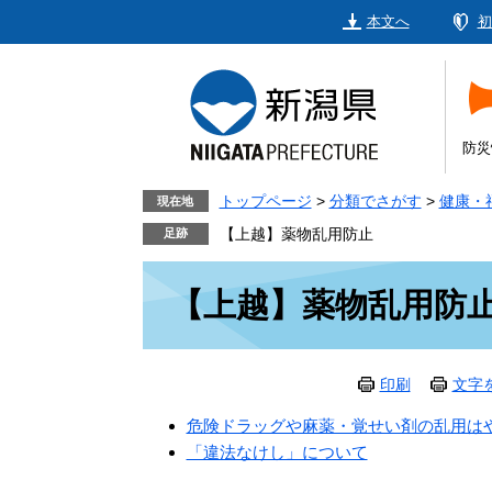
ペ
メ
本文へ
初
ー
ニ
ジ
ュ
の
ー
先
を
頭
飛
防災
で
ば
す。
し
トップページ
>
分類でさがす
>
健康・
現在地
て
【上越】薬物乱用防止
本
本
文
【上越】薬物乱用防
文
へ
印刷
文字
危険ドラッグや麻薬・覚せい剤の乱用は
「違法なけし」について