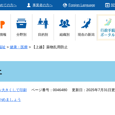
めての方へ
事業者の方へ
Foreign Language
閲
情報
分野別
目的別
組織別
現在の新潟
福祉
>
健康・医療
>
【上越】薬物乱用防止
止
を大きくして印刷
ページ番号：0046480
更新日：2025年7月31日
やめましょう