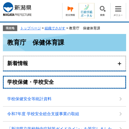
ペ
メ
ー
ニ
ジ
ュ
の
ー
先
を
トップページ
>
組織でさがす
>
教育庁 保健体育課
現在地
頭
飛
本
で
ば
教育庁 保健体育課
文
す。
し
て
本
新着情報
文
へ
学校保健・学校安全
学校保健安全等統計資料
令和7年度 学校安全総合支援事業の取組
「新潟県立学校熱中症対策ガイドライン」を策定しました