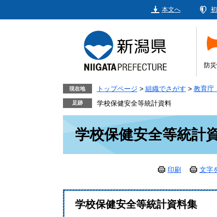
ペ
メ
本文へ
初
ー
ニ
ジ
ュ
の
ー
先
を
頭
飛
防災
で
ば
す。
し
トップページ
>
組織でさがす
>
教育庁
現在地
て
学校保健安全等統計資料
本
本
文
学校保健安全等統計
文
へ
印刷
文字
学校保健安全等統計資料集