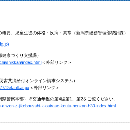
の概要、児童生徒の体格・疾病・異常（新潟県総務管理部統計課）
.jp)
部健康づくり支援課）
chi/shikkan/index.html
＜外部リンク＞
 災害共済給付オンライン請求システム）
/77/Default.aspx
＜外部リンク＞
県警察本部）※交通年鑑の第4編第1、第2をご覧ください。
outu-anzen-z-jikobousshi-k-osirase-koutu-nenkan-h30-index.html