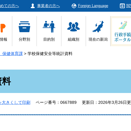
めての方へ
事業者の方へ
Foreign Language
閲
情報
分野別
目的別
組織別
現在の新潟
 保健体育課
>
学校保健安全等統計資料
資料
を大きくして印刷
ページ番号：0667889
更新日：2026年3月26日