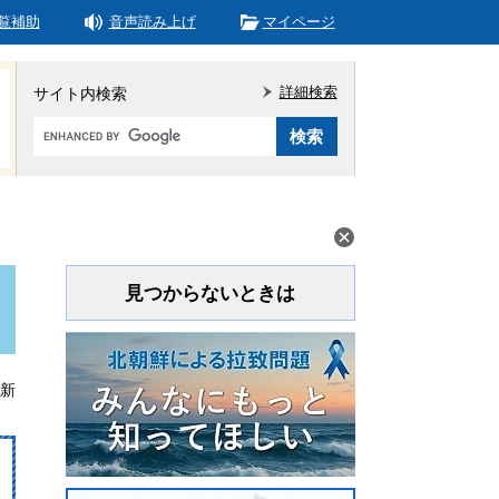
覧補助
音声読み上げ
マイページ
詳細検索
サイト内検索
Google
カ
ス
タ
ム
検
索
見つからないときは
更新