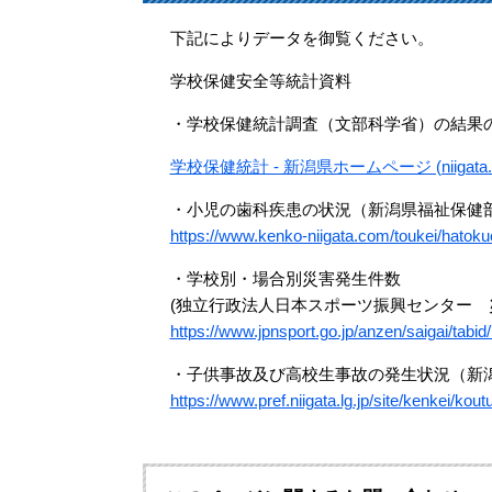
下記によりデータを御覧ください。
学校保健安全等統計資料
・学校保健統計調査（文部科学省）の結果
学校保健統計 - 新潟県ホームページ (niigata.lg
・小児の歯科疾患の状況（新潟県福祉保健
https://www.kenko-niigata.com/toukei/hatoku
・学校別・場合別災害発生件数
(独立行政法人日本スポーツ振興センター
https://www.jpnsport.go.jp/anzen/saigai/tabid
・子供事故及び高校生事故の発生状況（新潟
https://www.pref.niigata.lg.jp/site/kenkei/k