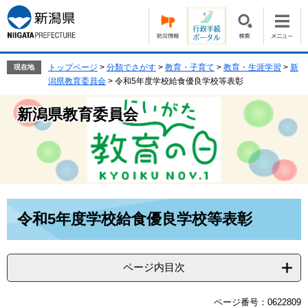
ペ
メ
ー
ニ
ジ
ュ
の
ー
先
を
トップページ
>
分類でさがす
>
教育・子育て
>
教育・生涯学習
>
新
現在地
頭
飛
潟県教育委員会
>
令和5年度学校給食優良学校等表彰
で
ば
す。
し
新潟県教育委員会
て
本
文
へ
本
令和5年度学校給食優良学校等表彰
文
ページ内目次
ページ番号：0622809