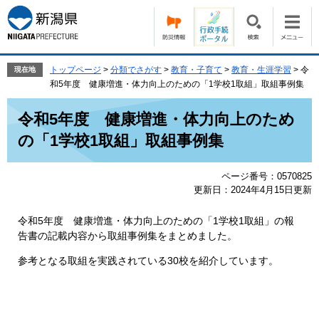
ペ
メ
ー
ニ
ジ
ュ
の
ー
先
を
トップページ
>
分類でさがす
>
教育・子育て
>
教育・生涯学習
>
令
現在地
頭
飛
和5年度 健康増進・体力向上のための「1学校1取組」取組事例集
で
ば
本
す。
し
令和5年度 健康増進・体力向上のため
文
て
の「1学校1取組」取組事例集
本
文
へ
ページ番号：0570825
更新日：2024年4月15日更新
令和5年度 健康増進・体力向上のための「1学校1取組」の報
告書の記載内容から取組事例集をまとめました。
参考となる取組を実践されている30校を紹介しています。