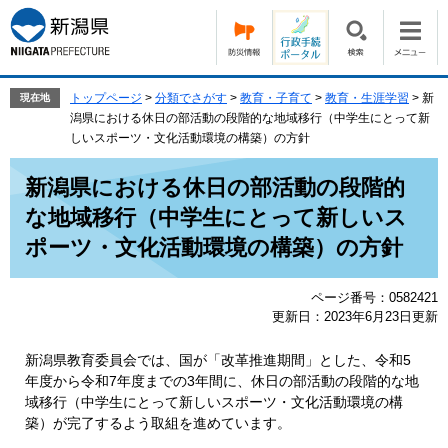
ペ
メ
ー
ニ
ジ
ュ
の
ー
先
を
トップページ
>
分類でさがす
>
教育・子育て
>
教育・生涯学習
>
新
現在地
頭
飛
潟県における休日の部活動の段階的な地域移行（中学生にとって新
で
ば
しいスポーツ・文化活動環境の構築）の方針
す。
し
本
て
新潟県における休日の部活動の段階的
文
本
な地域移行（中学生にとって新しいス
文
へ
ポーツ・文化活動環境の構築）の方針
ページ番号：0582421
更新日：2023年6月23日更新
新潟県教育委員会では、国が「改革推進期間」とした、令和5
年度から令和7年度までの3年間に、休日の部活動の段階的な地
域移行（中学生にとって新しいスポーツ・文化活動環境の構
築）が完了するよう取組を進めています。