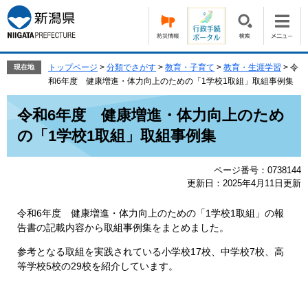
ペ
メ
ー
ニ
ジ
ュ
の
ー
先
を
トップページ
>
分類でさがす
>
教育・子育て
>
教育・生涯学習
>
令
現在地
頭
飛
和6年度 健康増進・体力向上のための「1学校1取組」取組事例集
で
ば
本
す。
し
令和6年度 健康増進・体力向上のため
文
て
の「1学校1取組」取組事例集
本
文
へ
ページ番号：0738144
更新日：2025年4月11日更新
令和6年度 健康増進・体力向上のための「1学校1取組」の報
告書の記載内容から取組事例集をまとめました。
参考となる取組を実践されている小学校17校、中学校7校、高
等学校5校の29校を紹介しています。