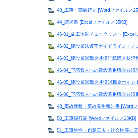
43_工事一部履行届 [Wordファイル／25
44_請求書 [Excelファイル／35KB]
46-01_施工体制チェックリスト [Excel
46-02_建設業法遵守ガイドライン・チェッ
46-03_建設業退職金共済証紙購入状況報
46-04_下請負人への建設業退職金共済証紙
46-05_建設業退職金共済退職金ポイント
46-06_下請負人への建設業退職金共済退
48_事故速報・事故発生報告書 [Wordフ
50_工事履行届 [Wordファイル／23KB]
51_工事特性・創意工夫・社会性等に関す