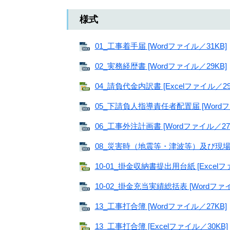
様式
01_工事着手届 [Wordファイル／31KB]
02_実務経歴書 [Wordファイル／29KB]
04_請負代金内訳書 [Excelファイル／29
05_下請負人指導責任者配置届 [Wordフ
06_工事外注計画書 [Wordファイル／27
08_災害時（地震等・津波等）及び現場休
10-01_掛金収納書提出用台紙 [Excelフ
10-02_掛金充当実績総括表 [Wordファイ
13_工事打合簿 [Wordファイル／27KB]
13_工事打合簿 [Excelファイル／30KB]