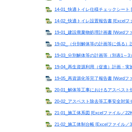
14-01_快適トイレ仕様チェックシート [E
14-02_快適トイレ設置報告書 [Excelフ
19-01_建設廃棄物処理計画書 [Wordフ
19-02_（分別解体等の計画等に係る）説明
19-03_分別解体等の計画等（別表1～3） 
19-04_再生資源利用（促進）計画・実施書 
19-05_再資源化等完了報告書 [Wordフ
20-01_解体等工事におけるアスベスト使
20-02_アスベスト除去等工事安全対策チェ
21-01_施工体系図 [Excelファイル／22K
21-02_施工体制台帳 [Excelファイル／3