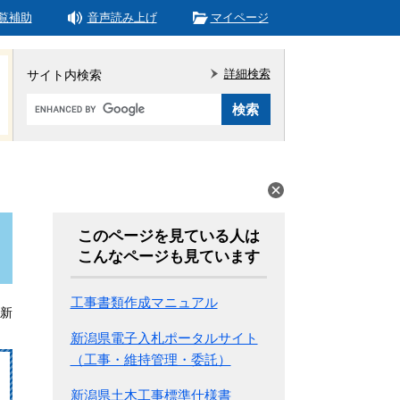
覧補助
音声読み上げ
マイページ
詳細検索
サイト内検索
Google
カ
ス
タ
ム
検
索
このページを見ている人は
こんなページも見ています
工事書類作成マニュアル
更新
新潟県電子入札ポータルサイト
（工事・維持管理・委託）
新潟県土木工事標準仕様書