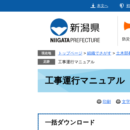
ペ
メ
本文へ
初
ー
ニ
ジ
ュ
の
ー
先
を
頭
飛
防災
で
ば
す。
し
トップページ
>
組織でさがす
>
土木部
現在地
て
工事運行マニュアル
本
本
文
工事運行マニュアル
文
へ
印刷
文字
一括ダウンロード