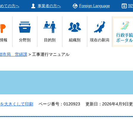
めての方へ
事業者の方へ
Foreign Language
閲
情報
分野別
目的別
組織別
現在の新潟
都市局 営繕課
>
工事運行マニュアル
を大きくして印刷
ページ番号：0120923
更新日：2026年4月9日