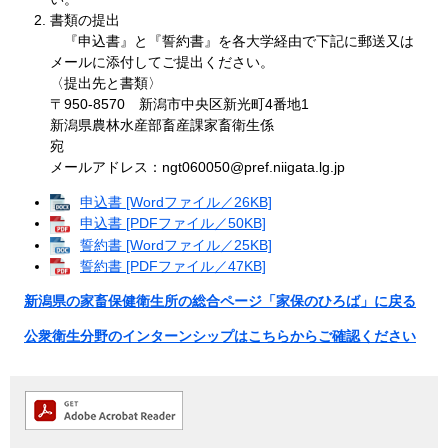
書類の提出
『申込書』と『誓約書』を各大学経由で下記に郵送又は
メールに添付してご提出ください。
〈提出先と書類〉
〒950-8570 新潟市中央区新光町4番地1
新潟県農林水産部畜産課家畜衛生係
メールアドレス：ngt060050@pref.niigata.lg.jp
申込書 [Wordファイル／26KB]
申込書 [PDFファイル／50KB]
誓約書 [Wordファイル／25KB]
誓約書 [PDFファイル／47KB]
新潟県の家畜保健衛生所の総合ページ「家保のひろば」に戻る
公衆衛生分野のインターンシップはこちらからご確認ください