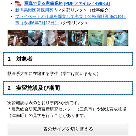
写真で見る家保業務 [PDFファイル／498KB]
新潟県獣医師採用案内
＜外部リンク＞
（仕事紹介）
プライベートと仕事を両立して充実！公務員獣医師のお仕
事（令和6年7月12日）
＜外部リンク＞
1 対象者
獣医系大学に在籍する学生（学年は問いません）
2 実習施設及び期間
実習施設は表のとおり県内3か所です。
＊農業総合研究所畜産研究センター（三条市）や妙法育成牧場
（津南町）の見学を行うことがあります。
表のサイズを切り替える