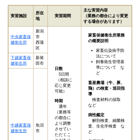
主な実習内容
所在
実習施設
実習期間
（業務の都合により変更
地
する場合があります）
新潟
家畜保健衛生所業務
中央家畜保
市
の概要説明
健衛生所
西蒲
区
家畜伝染病予防
法について
下越家畜保
新発
飼養衛生管理基
健衛生所
田市
準について な
日数
ど
5日間
（相談に
畜産農場（牛、豚、
応じ変更
鶏）の検査・巡回指
可能）
導
検査材料の採取
時期
など
通年
（業務等
病性鑑定
の都合に
解剖検査、細菌検
より調整
中越家畜保
魚沼
査、生化学検査 な
させてい
健衛生所
市
ど
ただくこ