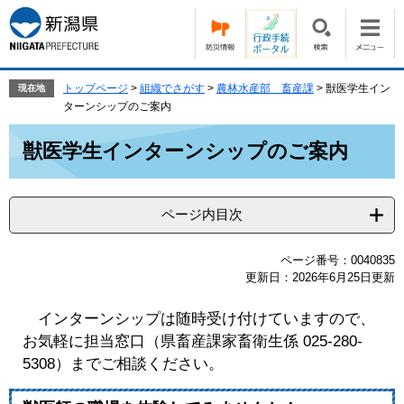
ペ
メ
ー
ニ
ジ
ュ
の
ー
先
を
トップページ
>
組織でさがす
>
農林水産部 畜産課
>
獣医学生イン
現在地
頭
飛
ターンシップのご案内
で
ば
本
す。
し
獣医学生インターンシップのご案内
文
て
本
文
ページ内目次
へ
ページ番号：0040835
更新日：2026年6月25日更新
インターンシップは随時受け付けていますので、
お気軽に担当窓口（県畜産課家畜衛生係 025-280-
5308）までご相談ください。