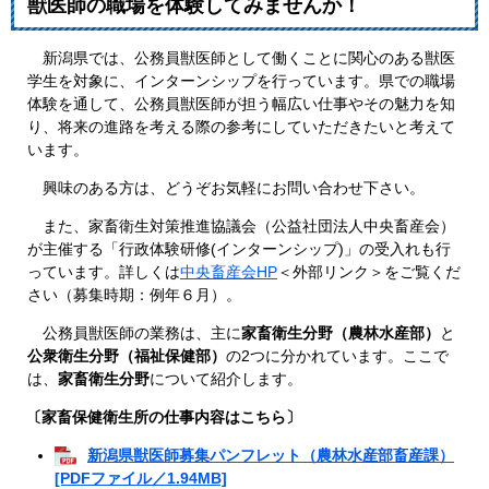
獣医師の職場を体験してみませんか！
新潟県では、公務員獣医師として働くことに関心のある獣医
学生を対象に、インターンシップを行っています。県での職場
体験を通して、公務員獣医師が担う幅広い仕事やその魅力を知
り、将来の進路を考える際の参考にしていただきたいと考えて
います。
興味のある方は、どうぞお気軽にお問い合わせ下さい。
また、家畜衛生対策推進協議会（公益社団法人中央畜産会）
が主催する「行政体験研修(インターンシップ)」の受入れも行
っています。詳しくは
中央畜産会HP
＜外部リンク＞
をご覧くだ
さい（募集時期：例年６月）。
公務員獣医師の業務は、主に
家畜衛生分野（農林水産部）
と
公衆衛生分野（福祉保健部）
の2つに分かれています。ここで
は、
家畜衛生分野
について紹介します。
〔家畜保健衛生所の仕事内容はこちら〕
新潟県獣医師募集パンフレット（農林水産部畜産課）
[PDFファイル／1.94MB]