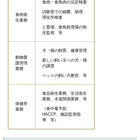
食肉・食鳥肉の法定検査
試験室での細菌、病理、
食肉衛
理化学検査
生業務
と畜場、食鳥処理場の衛
生監視 等
犬・猫の飼育、健康管理
動物愛
新しい飼い主への犬・猫
護管理
の譲渡
業務
ペットの飼い方教室 等
食品衛生業務、生活衛生
業務、水道関係業務 等
保健所
（食中毒予防、
業務
HACCP、施設監視指
導 等）