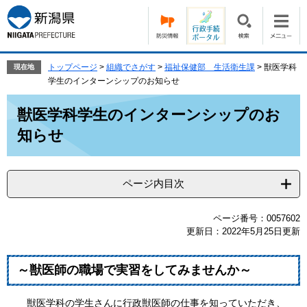
ペ
メ
ー
ニ
ジ
ュ
の
ー
先
を
トップページ
>
組織でさがす
>
福祉保健部 生活衛生課
>
獣医学科
現在地
頭
飛
学生のインターンシップのお知らせ
で
ば
本
す。
し
獣医学科学生のインターンシップのお
文
て
知らせ
本
文
へ
ページ内目次
ページ番号：0057602
更新日：2022年5月25日更新
～獣医師の職場で実習をしてみませんか～
獣医学科の学生さんに行政獣医師の仕事を知っていただき、