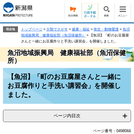
ペ
メ
ー
ニ
ジ
ュ
の
ー
先
を
トップページ
>
分類でさがす
>
健康・福祉
>
衛生・動物愛護
>
魚沼
現在地
頭
飛
地域振興局 健康福祉部（魚沼保健所）
>
【魚沼】「町のお豆腐屋
で
ば
さんと一緒にお豆腐作りと手洗い講習会」を開催しました。
す。
し
魚沼地域振興局 健康福祉部（魚沼保健
て
所）
本
文
本
へ
【魚沼】「町のお豆腐屋さんと一緒に
文
お豆腐作りと手洗い講習会」を開催し
ました。
ページ内目次
ページ番号：0498066