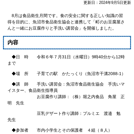
更新日：2024年9月5日更新
8月は食品衛生月間です。食の安全に関する正しい知識の習
得を目的に、魚沼市食品衛生協会と連携して「町のお豆腐屋さ
んと一緒にお豆腐作りと手洗い講習会」を開催しました。
内容
◆日 時 令和６年７月31日（水曜日）9時40分から12時
まで
◆場 所 子育ての駅 かたっくり（魚沼市干溝2088-1）
◆講 師 手洗い講習会：魚沼市食品衛生協会 手洗いマ
イスター、食品衛生指導員
お豆腐作り講師：（株）堀之内食品 角屋 正
明 先生
豆乳デザート作り講師：プルミエ 渡邉 勉
先生
◆参加者 市内小学生とその保護者 ４組（８人）