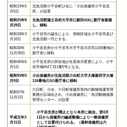
昭和23年5
北魚沼郡小千谷町ひ生に「小出保健所小千谷支
月5日
所」が設置
昭和25年9
北魚沼郡湯之谷村大字井口新田416に新庁舎新築
月29日
し、移転
昭和29年3
小千谷市の誕生により、管轄区域を小千谷市及び
月10日
北魚沼郡一円とする。
昭和30年
小千谷支所が小千谷市大字千谷川庄司1193番地の
11月30日
新庁舎に移転
昭和45年6
小千谷支所の所在地が住居表示変更により、小千
月1日
谷市城内4丁目1番5号となる。
昭和55年5
小出保健所が北魚沼郡小出町大字大塚新田字大塚
月9日
116番地の3の新庁舎に移転
六日町、小出、十日町保健所管内の動物保護管理
昭和57年
業務が広域化され、小出保健所に「魚沼動物保護
11月1日
管理センター」が設置
小千谷支所が廃止となり本所に統合。翌4月
平成元年3
1日から保健所の編成整備により一般保健所
月31日
として位置付けられる。（基幹保健所は六