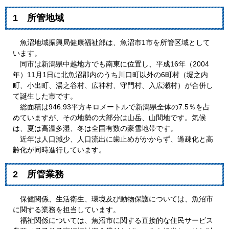
1 所管地域
魚沼地域振興局健康福祉部は、魚沼市1市を所管区域として
います。
同市は新潟県中越地方でも南東に位置し、平成16年（2004
年）11月1日に北魚沼郡内のうち川口町以外の6町村（堀之内
町、小出町、湯之谷村、広神村、守門村、入広瀬村）が合併し
て誕生した市です。
総面積は946.93平方キロメートルで新潟県全体の7.5％を占
めていますが、その地勢の大部分は山岳、山間地です。気候
は、夏は高温多湿、冬は全国有数の豪雪地帯です。
近年は人口減少、人口流出に歯止めがかからず、過疎化と高
齢化が同時進行しています。
2 所管業務
保健関係、生活衛生、環境及び動物保護については、魚沼市
に関する業務を担当しています。
福祉関係については、魚沼市に関する直接的な住民サービス