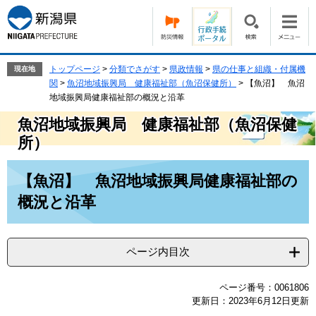
ペ
メ
ー
ニ
ジ
ュ
の
ー
先
を
トップページ
>
分類でさがす
>
県政情報
>
県の仕事と組織・付属機
現在地
頭
飛
関
>
魚沼地域振興局 健康福祉部（魚沼保健所）
>
【魚沼】 魚沼
で
ば
地域振興局健康福祉部の概況と沿革
す。
し
魚沼地域振興局 健康福祉部（魚沼保健
て
所）
本
文
本
へ
【魚沼】 魚沼地域振興局健康福祉部の
文
概況と沿革
ページ内目次
ページ番号：0061806
更新日：2023年6月12日更新