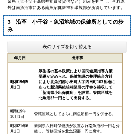
業務（母子父子寡婦福祉資金貸付など）のみを担当し、それ以
外は南魚沼市にある南魚沼健康福祉環境部が所管しています。
3 沿革 小千谷・魚沼地域の保健所としての歩
み
表のサイズを切り替える
年月日
出来事
厚生省の基本政策により国民健康指導方策
要綱が定められ、保健施設の整理統合方針
昭和19年5
により北魚沼郡小出町大字四日町103番地に
月1日
あった新潟県結核相談所の庁舎を接収して
「新潟県小出保健所」を設置。管轄区域を
北魚沼郡一円として出発する。
昭和19年
管轄区域としてさらに南魚沼郡一円を併せる。
10月1日
昭和21年6
新潟県六日町保健所が設置され南魚沼郡一円を分
月1日
離し、管轄区域を北魚沼郡一円に戻す。