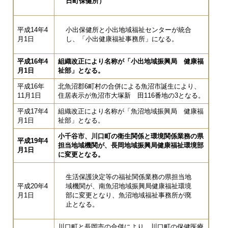
日町保健所）
平成14年4
小出保健所と小出地域福祉センターが統合
月1日
し、「小出健康福祉事務所」になる。
平成16年4
組織改正により名称が「小出地域振興局 健康福
月1日
祉部」となる。
平成16年
北魚沼郡6町村の合併による魚沼市誕生により、
11月1日
住居表示が魚沼市大塚新 田116番地の3となる。
平成17年4
組織改正により名称が「魚沼地域振興局 健康福
月1日
祉部」となる。
小千谷市、川口町の衛生関係と環境関係業務の県
平成19年4
担当地域機関が、長岡地域振興局健康福祉環境部
月1日
に変更となる。
生活保護決定等の福祉関係業務の県担当地
平成20年4
域機関が、南魚沼地域振興局健康福祉環境
月1日
部に変更となり、魚沼地域福祉事務所が廃
止となる。
川口町と長岡市の合併により、川口町の保健医療