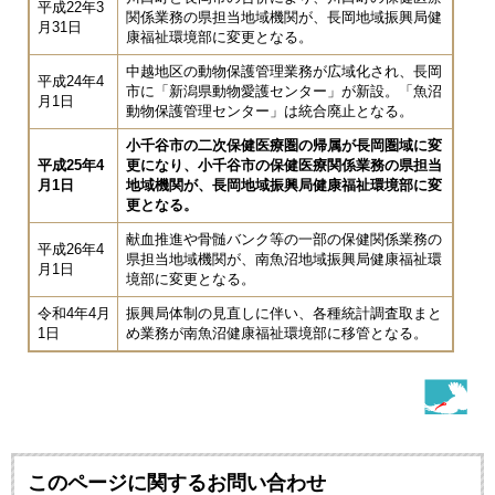
平成22年3
関係業務の県担当地域機関が、長岡地域振興局健
月31日
康福祉環境部に変更となる。
中越地区の動物保護管理業務が広域化され、長岡
平成24年4
市に「新潟県動物愛護センター」が新設。「魚沼
月1日
動物保護管理センター」は統合廃止となる。
小千谷市の二次保健医療圏の帰属が長岡圏域に変
平成25年4
更になり、小千谷市の保健医療関係業務の県担当
月1日
地域機関が、長岡地域振興局健康福祉環境部に変
更となる。
献血推進や骨髄バンク等の一部の保健関係業務の
平成26年4
県担当地域機関が、南魚沼地域振興局健康福祉環
月1日
境部に変更となる。
令和4年4月
振興局体制の見直しに伴い、各種統計調査取まと
1日
め業務が南魚沼健康福祉環境部に移管となる。
このページに関するお問い合わせ