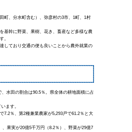
田町、分水町含む）、弥彦村の3市、1町、1村
を基幹に野菜、果樹、花き、畜産など多様な農
す。
達しており交通の便も良いことから農外就業の
23haで、水田の割合は90.5％。県全体の耕地面積に占
ています。
.2％、第2種兼業農家が5,293戸で61.2％と大
）、果実が20億5千万円（8.2％）、野菜が29億7