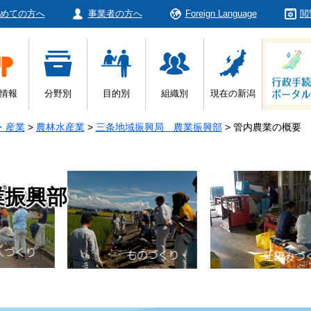
めての方へ
事業者の方へ
Foreign Language
閲
情報
分野別
目的別
組織別
現在の新潟
・産業
>
農林水産業
>
三条地域振興局 農業振興部
>
管内農業の概要
業振興部