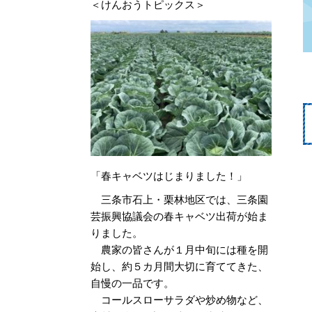
＜けんおうトピックス＞
「春キャベツはじまりました！」
三条市石上・栗林地区では、三条園
芸振興協議会の春キャベツ出荷が始ま
りました。
農家の皆さんが１月中旬には種を開
始し、約５カ月間大切に育ててきた、
自慢の一品です。
コールスローサラダや炒め物など、