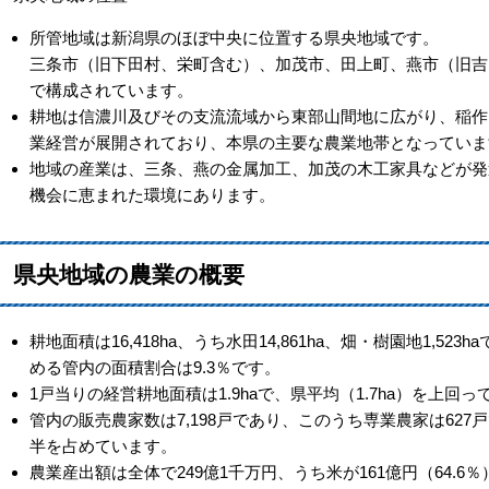
所管地域は新潟県のほぼ中央に位置する県央地域です。
三条市（旧下田村、栄町含む）、加茂市、田上町、燕市（旧吉
で構成されています。
耕地は信濃川及びその支流流域から東部山間地に広がり、稲作
業経営が展開されており、本県の主要な農業地帯となっていま
地域の産業は、三条、燕の金属加工、加茂の木工家具などが発
機会に恵まれた環境にあります。
県央地域の農業の概要
耕地面積は16,418ha、うち水田14,861ha、畑・樹園地1,5
める管内の面積割合は9.3％です。
1戸当りの経営耕地面積は1.9haで、県平均（1.7ha）を上回っ
管内の販売農家数は7,198戸であり、このうち専業農家は627戸で7
半を占めています。
農業産出額は全体で249億1千万円、うち米が161億円（64.6％