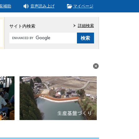
覧補助
音声読み上げ
マイページ
詳細検索
サイト内検索
Google
カ
ス
タ
ム
検
索