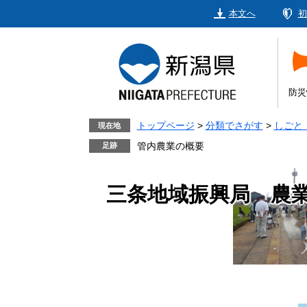
ペ
メ
本文へ
初
ー
ニ
ジ
ュ
の
ー
先
を
頭
飛
防災
で
ば
す。
し
トップページ
>
分類でさがす
>
しごと
現在地
て
管内農業の概要
本
文
三条地域振興局 農
へ