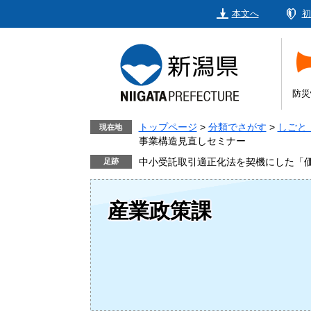
ペ
メ
本文へ
初
ー
ニ
ジ
ュ
の
ー
先
を
頭
飛
防災
で
ば
す。
し
トップページ
>
分類でさがす
>
しごと
現在地
事業構造見直しセミナー
て
本
中小受託取引適正化法を契機にした「
文
へ
産業政策課