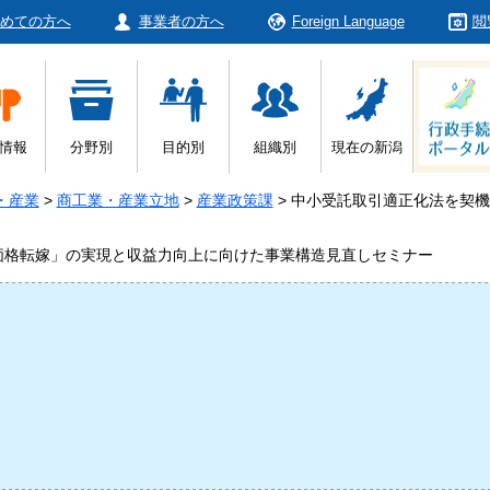
めての方へ
事業者の方へ
Foreign Language
閲
情報
分野別
目的別
組織別
現在の新潟
・産業
>
商工業・産業立地
>
産業政策課
>
中小受託取引適正化法を契機
価格転嫁」の実現と収益力向上に向けた事業構造見直しセミナー