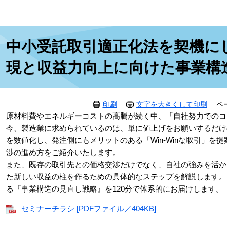
本
中小受託取引適正化法を契機に
文
現と収益力向上に向けた事業構
印刷
文字を大きくして印刷
ペ
原材料費やエネルギーコストの高騰が続く中、「自社努力でのコ
今、製造業に求められているのは、単に値上げをお願いするだけ
を数値化し、発注側にもメリットのある「Win-Winな取引」を
渉の進め方をご紹介いたします。
また、既存の取引先との価格交渉だけでなく、自社の強みを活かし
た新しい収益の柱を作るための具体的なステップを解説します。
る『事業構造の見直し戦略』を120分で体系的にお届けします。
セミナーチラシ [PDFファイル／404KB]