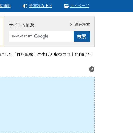
覧補助
音声読み上げ
マイページ
詳細検索
サイト内検索
Google
カ
ス
タ
にした「価格転嫁」の実現と収益力向上に向けた
ム
検
索