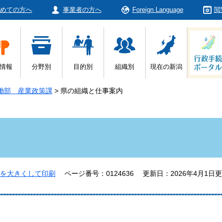
めての方へ
事業者の方へ
Foreign Language
閲
情報
分野別
目的別
組織別
現在の新潟
働部 産業政策課
>
県の組織と仕事案内
を大きくして印刷
ページ番号：0124636
更新日：2026年4月1日