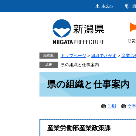
ペ
メ
本文へ
初
ー
ニ
ジ
ュ
の
ー
先
を
頭
飛
防災
で
ば
す。
し
トップページ
>
組織でさがす
>
産業労
現在地
て
県の組織と仕事案内
本
本
文
県の組織と仕事案内
文
へ
印刷
文字
産業労働部産業政策課