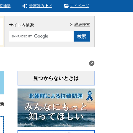
覧補助
音声読み上げ
マイページ
詳細検索
サイト内検索
Google
カ
ス
タ
ム
検
索
見つからないときは
更新