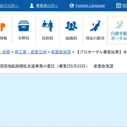
めての方へ
事業者の方へ
Foreign Language
閲
情報
分野別
目的別
組織別
現在の新潟
・産業
>
商工業・産業立地
>
産業政策課
>
【プロポーザル審査結果】令
国現地販路開拓支援事業の委託（審査日5月22日） 産業政策課