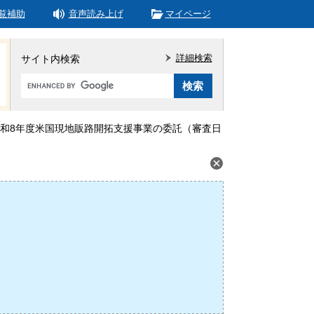
覧補助
音声読み上げ
マイページ
詳細検索
サイト内検索
Google
カ
ス
タ
和8年度米国現地販路開拓支援事業の委託（審査日
ム
検
索