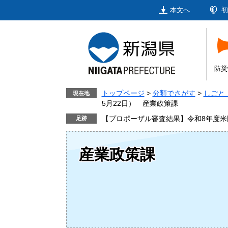
ペ
メ
本文へ
初
ー
ニ
ジ
ュ
の
ー
先
を
頭
飛
防災
で
ば
す。
し
トップページ
>
分類でさがす
>
しごと
現在地
5月22日） 産業政策課
て
本
【プロポーザル審査結果】令和8年度米
文
へ
産業政策課