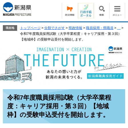
ペ
メ
ー
ニ
ジ
ュ
の
ー
先
を
トップページ
>
分類でさがす
>
県政情報
>
職員採用・県職員
>
>
現在地
頭
飛
令和7年度職員採用試験（大学卒業程度：キャリア採用・第３回）
で
ば
【地域枠】の受験申込受付を開始します。
す。
し
て
本
文
へ
本
令和7年度職員採用試験（大学卒業程
文
度：キャリア採用・第３回）【地域
枠】の受験申込受付を開始します。