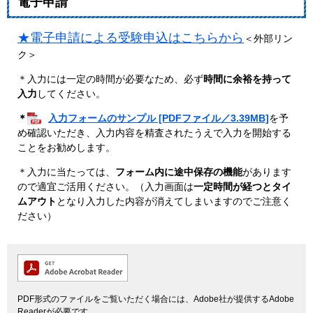
電子申請
★電子申請による受験申込はこちらから
＜外部リン
ク＞
＊入力には一定の時間が必要なため、必ず
時間に余裕を持って
入力
してください。
＊
入力フォームのサンプル [PDFファイル／3.39MB]
を予
め確認いただき、入力内容を精査されたうえで入力を開始する
ことをお勧めします。
＊入力に当たっては、
フォーム内に途中保存の機能
があります
ので適宜ご活用ください。（入力画面は
一定時間が経つとタイ
ムアウト
となり入力した内容が消えてしまいますのでご注意く
ださい）
PDF形式のファイルをご覧いただく場合には、Adobe社が提供するAdobe
Readerが必要です。