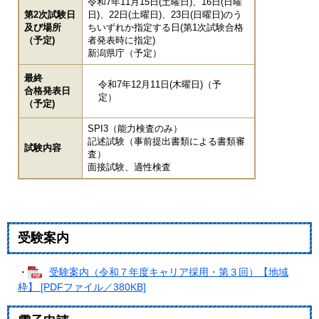
令和7年11月15日(土曜日)、16日(日曜
第2次試験日
日)、22日(土曜日)、23日(日曜日)のう
及び場所
ちいずれか指定する日(第1次試験合格
（予定)
者発表時に指定)
新潟県庁（予定）
最終
令和7年12月11日(木曜日)（予
合格発表日
定）
（予定)
SPI3（能力検査のみ）
記述試験（事前提出書類による書類審
試験内容
査）
面接試験、適性検査
受験案内
・
受験案内（令和７年度キャリア採用・第３回）【地域
枠】 [PDFファイル／380KB]