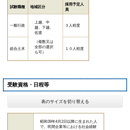
採用予定人
試験職種
地域区分
員
上越、中
一般行政
３人程度
越、下越、
佐渡
（複数又は
全部の選択
総合土木
１０人程度
も可）
受験資格・日程等
表のサイズを切り替える
昭和39年4月2日以降に生まれた人
で、民間企業等における社会経験