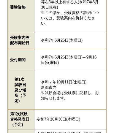
等を3年以上有する人(令和7年6月
受験資格
30日現在)
※このほか、受験資格の詳細につ
いては、受験案内を御覧くださ
い。
受験案内等
令和7年6月26日(木曜日)
配布開始日
令和7年6月26日(木曜日)～9月16
受付期間
日(火曜日)
第1次
令和７年10月11日(土曜日)
試験日
新潟市内
及び場
※試験会場は受験票に記載し、お
所（予
知らせします。
定)
第1次試験
合格発表日
令和7年10月30日(木曜日)
（予定)