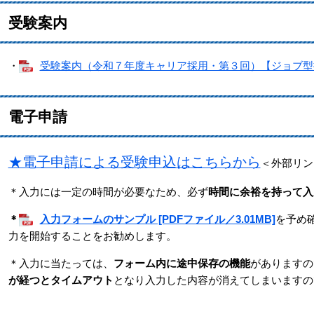
受験案内
・
受験案内（令和７年度キャリア採用・第３回）【ジョブ型採用枠
電子申請
★電子申請による受験申込はこちらから
＜外部リン
＊入力には一定の時間が必要なため、必ず
時間に余裕を持って入
＊
入力フォームのサンプル [PDFファイル／3.01MB]
を予め
力を開始することをお勧めします。
＊入力に当たっては、
フォーム内に途中保存の機能
がありますの
が経つとタイムアウト
となり入力した内容が消えてしまいますの