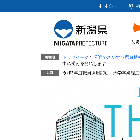
ペ
メ
本文へ
初
ー
ニ
ジ
ュ
の
ー
先
を
頭
飛
防災
で
ば
す。
し
トップページ
>
分類でさがす
>
県政情
現在地
申込受付を開始します。
て
本
令和7年度職員採用試験（大学卒業程
文
へ