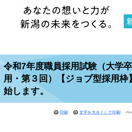
本
令和7年度職員採用試験（大学
文
用・第３回）【ジョブ型採用枠
始します。
印刷
文字を大きくして印刷
ペ