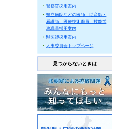
警察官採用案内
県立病院などの医師、助産師・
看護師、医療技術職員、技能労
務職員採用案内
獣医師採用案内
人事委員会トップページ
見つからないときは