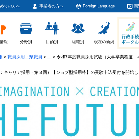
めての方へ
事業者の方へ
Foreign Language
閲
情報
分野別
目的別
組織別
現在の新潟
報
>
職員採用・県職員
>
>
令和7年度職員採用試験（大学卒業程度：
度：キャリア採用・第３回）【ジョブ型採用枠】の受験申込受付を開始し