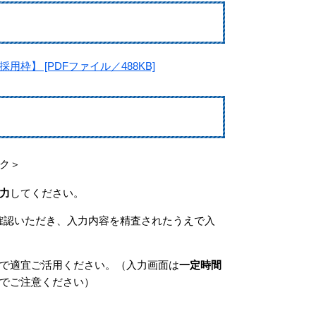
】 [PDFファイル／488KB]
ク＞
力
してください。
確認いただき、入力内容を精査されたうえで入
で適宜ご活用ください。（入力画面は
一定時間
でご注意ください）