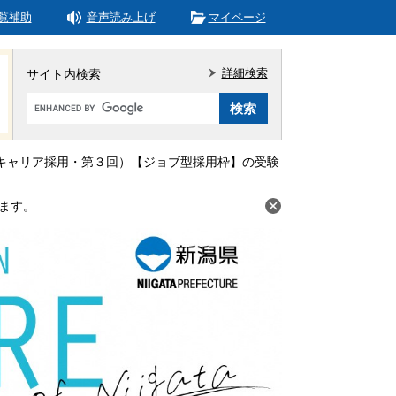
覧補助
音声読み上げ
マイページ
詳細検索
サイト内検索
Google
カ
ス
タ
キャリア採用・第３回）【ジョブ型採用枠】の受験
ム
検
ます。
索