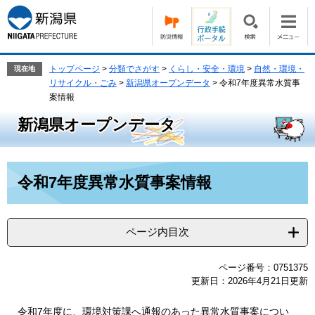
ペ
メ
ー
ニ
ジ
ュ
の
ー
先
を
トップページ
>
分類でさがす
>
くらし・安全・環境
>
自然・環境・
現在地
頭
飛
リサイクル・ごみ
>
新潟県オープンデータ
>
令和7年度異常水質事
で
ば
案情報
す。
し
新潟県オープンデータ
て
本
文
本
へ
令和7年度異常水質事案情報
文
ページ内目次
ページ番号：0751375
更新日：2026年4月21日更新
令和7年度に、環境対策課へ通報のあった異常水質事案につい