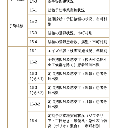
14-3
薬事等監視状況
15-1
結核予防事業実施状況
健康診断・予防接種の状況、市町村
15-2
別
(15)結核
15-3
結核の登録状況、市町村別
15-4
結核の登録患者数、病型・市町村別
16-1
エイズ相談・検査実施状況、年度別
全数把握対象感染症（後天性免疫不
16-2
全症候群を除く）患者等届出数
16-3-
定点把握対象感染症（週報）患者等
1(その1)
届出数
16-3-
定点把握対象感染症（週報）患者等
1(その2)
届出数
定点把握対象感染症（月報）患者等
16-3-2
届出数
定期予防接種実施状況（ジフテリ
16-4
ア・百日せき・破傷風・急性灰白髄
炎（ポリオ）混合）、市町村別