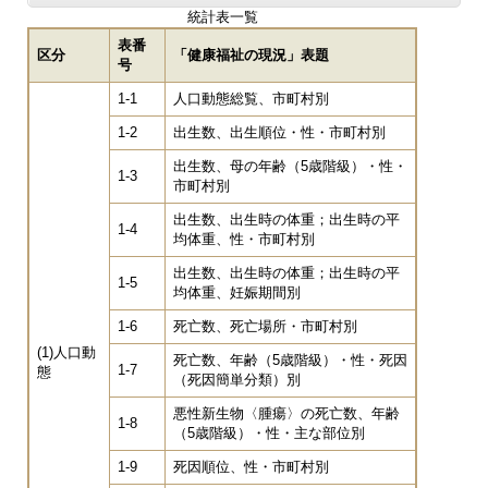
統計表一覧
表番
区分
「健康福祉の現況」表題
号
1-1
人口動態総覧、市町村別
1-2
出生数、出生順位・性・市町村別
出生数、母の年齢（5歳階級）・性・
1-3
市町村別
出生数、出生時の体重；出生時の平
1-4
均体重、性・市町村別
出生数、出生時の体重；出生時の平
1-5
均体重、妊娠期間別
1-6
死亡数、死亡場所・市町村別
(1)人口動
死亡数、年齢（5歳階級）・性・死因
1-7
態
（死因簡単分類）別
悪性新生物〈腫瘍〉の死亡数、年齢
1-8
（5歳階級）・性・主な部位別
1-9
死因順位、性・市町村別