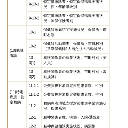
特定健康診査・特定保健指導実施状
9-13-1
況、性・年齢階級別
特定健康診査・特定保健指導実施状
9-13-2
況、国保保険者別
保健師家庭訪問実施状況、保健所・市
10-1
町村別
保健師活動調査、保健所・市町村別
10-2
（常勤保健師1人当たりの活動状況）
(10)地域
看護
10-
看護関係者の就業状況、市町村別（実
3(1)
人員）
10-
看護関係者の就業状況、市町村別（常
3(2)
勤換算）
11-1-1
公費負担対象特定疾患患者数、性別
(11)特定
11-1-2
公費負担対象指定難病患者数、性別
疾患・指
定難病
難病患者地域支援対策推進事業実施状
11-2
況、疾患系別
12-1
精神障害者数、病類・入院-通院別
12-2
精神保健相談実施状況、病類別