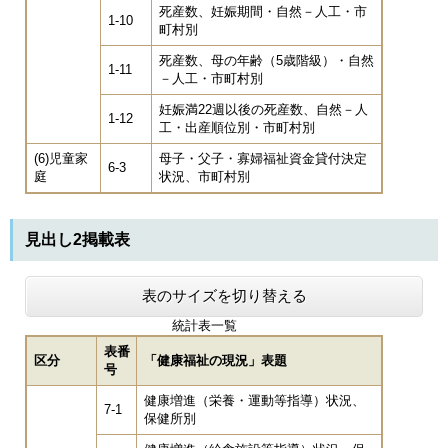
死産数、妊娠期間・自然－人工・市
1-10
町村別
死産数、母の年齢（5歳階級）・自然
1-11
－人工・市町村別
妊娠満22週以後の死産数、自然－人
1-12
工・出産順位別・市町村別
(6)児童家
母子・父子・寡婦福祉資金貸付決定
6-3
庭
状況、市町村別
見出し2掲載表
表のサイズを切り替える
統計表一覧
表番
区分
「健康福祉の現況」表題
号
健康増進（栄養・運動等指導）状況、
7-1
保健所別