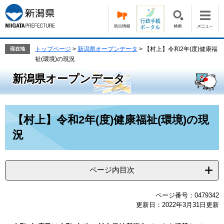
ペ
メ
ー
ニ
ジ
ュ
の
ー
先
を
トップページ
>
新潟県オープンデータ
>
【村上】令和2年(度)健康福
現在地
頭
飛
祉(環境)の現況
で
ば
新潟県オープンデータ
す。
し
て
本
文
本
【村上】令和2年(度)健康福祉(環境)の現
へ
文
況
ページ内目次
ページ番号：0479342
更新日：2022年3月31日更新