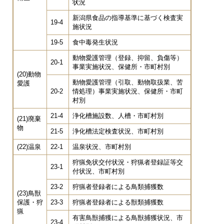
状況
新潟県食品の指導基準に基づく検査実
19-4
施状況
19-5
食中毒発生状況
動物愛護管理（登録、抑留、負傷等）
20-1
事業実施状況、保健所・市町村別
(20)動物
動物愛護管理（引取、動物取扱業、苦
愛護
20-2
情処理）事業実施状況、保健所・市町
村別
21-4
浄化槽施設数、人槽・市町村別
(21)廃棄
物
21-5
浄化槽法定検査状況、市町村別
(22)温泉
22-1
温泉状況、市町村別
狩猟免状交付状況・狩猟者登録証等交
23-1
付状況、市町村別
23-2
狩猟者登録者による鳥類捕獲数
(23)鳥獣
保護・狩
23-3
狩猟者登録者による獣類捕獲数
猟
有害鳥獣捕獲による鳥獣捕獲状況、市
23-4