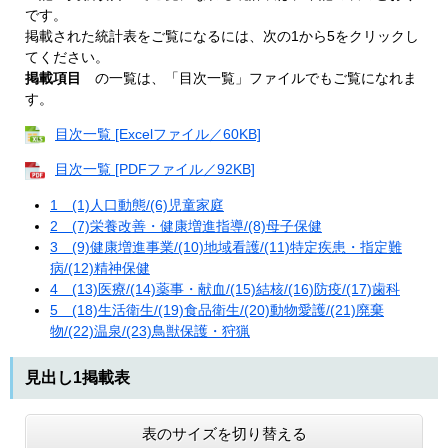
です。
掲載された統計表をご覧になるには、次の1から5をクリックし
てください。
掲載項目
の一覧は、「目次一覧」ファイルでもご覧になれま
す。
目次一覧 [Excelファイル／60KB]
目次一覧 [PDFファイル／92KB]
1 (1)人口動態/(6)児童家庭
2 (7)栄養改善・健康増進指導/(8)母子保健
3 (9)健康増進事業/(10)地域看護/(11)特定疾患・指定難
病/(12)精神保健
4 (13)医療/(14)薬事・献血/(15)結核/(16)防疫/(17)歯科
5 (18)生活衛生/(19)食品衛生/(20)動物愛護/(21)廃棄
物/(22)温泉/(23)鳥獣保護・狩猟
見出し1掲載表
表のサイズを切り替える