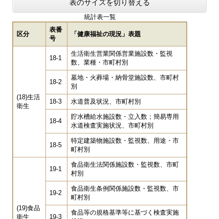
表のサイズを切り替える
統計表一覧
表番
区分
「健康福祉の現況」表題
号
生活衛生営業関係営業施設数・監視
18-1
数、業種・市町村別
墓地・火葬場・納骨堂施設数、市町村
18-2
別
(18)生活
18-3
水道普及状況、市町村別
衛生
貯水槽給水施設数・立入数；簡易専用
18-4
水道検査実施状況、市町村別
特定建築物施設数・監視数、用途・市
18-5
町村別
食品衛生法関係施設数・監視数、市町
19-1
村別
食品衛生条例関係施設数・監視数、市
19-2
町村別
(19)食品
食品等の規格基準等に基づく検査実施
衛生
19-3