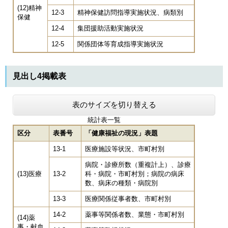
(12)精神
12-3
精神保健訪問指導実施状況、病類別
保健
12-4
集団援助活動実施状況
12-5
関係団体等育成指導実施状況
見出し4掲載表
表のサイズを切り替える
統計表一覧
区分
表番号
「健康福祉の現況」表題
13-1
医療施設等状況、市町村別
病院・診療所数（重複計上）、診療
(13)医療
13-2
科・病院・市町村別；病院の病床
数、病床の種類・病院別
13-3
医療関係従事者数、市町村別
14-2
薬事等関係者数、業態・市町村別
(14)薬
事・献血