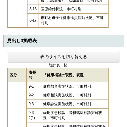
齢（5歳階級）・妊娠週数・市町村別
8-16
医療給付状況、市町村別
市町村母子保健推進員活動状況、市町
8-17
村別
見出し3掲載表
表のサイズを切り替える
統計表一覧
表番
区分
「健康福祉の現況」表題
号
9-1
健康教育実施状況、市町村別
9-2
健康相談実施状況、市町村別
9-3-1
健康診査実施状況、市町村別
9-3-
歯周疾患検診、骨粗鬆症検診実施状
2(1)
況、市町村別
歯周疾患検診、骨粗鬆症検診実施状況