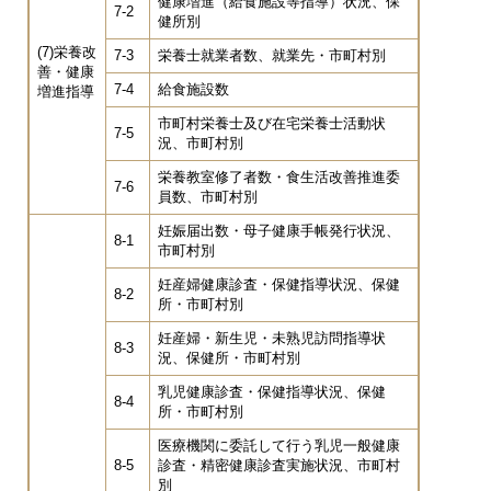
健康増進（給食施設等指導）状況、保
7-2
健所別
(7)栄養改
7-3
栄養士就業者数、就業先・市町村別
善・健康
7-4
給食施設数
増進指導
市町村栄養士及び在宅栄養士活動状
7-5
況、市町村別
栄養教室修了者数・食生活改善推進委
7-6
員数、市町村別
妊娠届出数・母子健康手帳発行状況、
8-1
市町村別
妊産婦健康診査・保健指導状況、保健
8-2
所・市町村別
妊産婦・新生児・未熟児訪問指導状
8-3
況、保健所・市町村別
乳児健康診査・保健指導状況、保健
8-4
所・市町村別
医療機関に委託して行う乳児一般健康
8-5
診査・精密健康診査実施状況、市町村
別