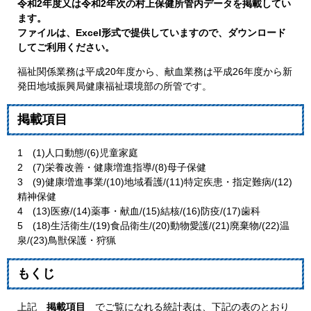
令和2年度又は令和2年次の村上保健所管内データを掲載してい
ます。
ファイルは、Excel形式で提供していますので、ダウンロード
してご利用ください。
福祉関係業務は平成20年度から、献血業務は平成26年度から新
発田地域振興局健康福祉環境部の所管です。
掲載項目
1 (1)人口動態/(6)児童家庭
2 (7)栄養改善・健康増進指導/(8)母子保健
3 (9)健康増進事業/(10)地域看護/(11)特定疾患・指定難病/(12)
精神保健
4 (13)医療/(14)薬事・献血/(15)結核/(16)防疫/(17)歯科
5 (18)生活衛生/(19)食品衛生/(20)動物愛護/(21)廃棄物/(22)温
泉/(23)鳥獣保護・狩猟
もくじ
上記
掲載項目
でご覧になれる統計表は、下記の表のとおり