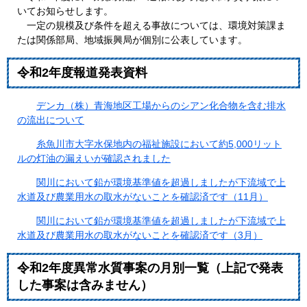
いてお知らせします。
一定の規模及び条件を超える事故については、環境対策課ま
たは関係部局、地域振興局が個別に公表しています。
令和2年度報道発表資料
デンカ（株）青海地区工場からのシアン化合物を含む排水
の流出について
糸魚川市大字水保地内の福祉施設において約5,000リット
ルの灯油の漏えいが確認されました
関川において鉛が環境基準値を超過しましたが下流域で上
水道及び農業用水の取水がないことを確認済です（11月）
関川において鉛が環境基準値を超過しましたが下流域で上
水道及び農業用水の取水がないことを確認済です（3月）
令和2年度異常水質事案の月別一覧（上記で発表
した事案は含みません）