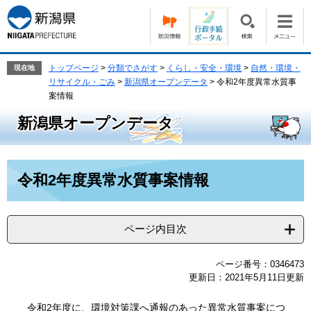
ペ
メ
ー
ニ
ジ
ュ
の
ー
先
を
トップページ
>
分類でさがす
>
くらし・安全・環境
>
自然・環境・
現在地
頭
飛
リサイクル・ごみ
>
新潟県オープンデータ
>
令和2年度異常水質事
で
ば
案情報
す。
し
新潟県オープンデータ
て
本
文
本
へ
令和2年度異常水質事案情報
文
ページ内目次
ページ番号：0346473
更新日：2021年5月11日更新
令和2年度に、環境対策課へ通報のあった異常水質事案につ