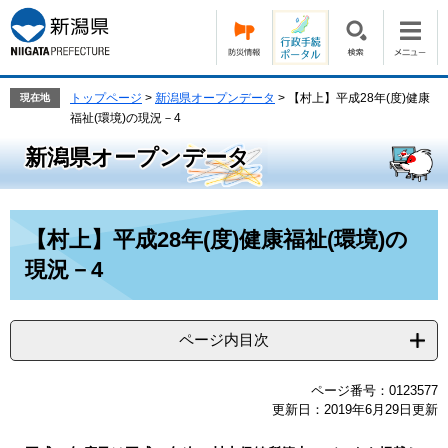
ペ
メ
ー
ニ
ジ
ュ
の
ー
先
を
トップページ
>
新潟県オープンデータ
>
【村上】平成28年(度)健康
現在地
頭
飛
福祉(環境)の現況－4
で
ば
新潟県オープンデータ
す。
し
て
本
文
本
【村上】平成28年(度)健康福祉(環境)の
へ
文
現況－4
ページ内目次
ページ番号：0123577
更新日：2019年6月29日更新