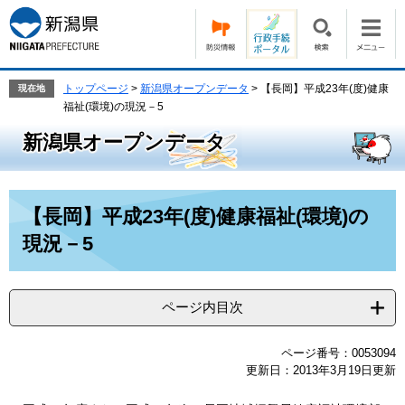
ペ
メ
ー
ニ
ジ
ュ
の
ー
先
を
トップページ
>
新潟県オープンデータ
>
【長岡】平成23年(度)健康
現在地
頭
飛
福祉(環境)の現況－5
で
ば
新潟県オープンデータ
す。
し
て
本
文
本
【長岡】平成23年(度)健康福祉(環境)の
へ
文
現況－5
ページ内目次
ページ番号：0053094
更新日：2013年3月19日更新