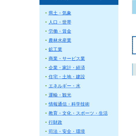
県土・気象
人口・世帯
労働・賃金
農林水産業
鉱工業
商業・サービス業
企業・家計・経済
住宅・土地・建設
エネルギー・水
運輸・観光
情報通信・科学技術
教育・文化・スポーツ・生活
行財政
司法・安全・環境