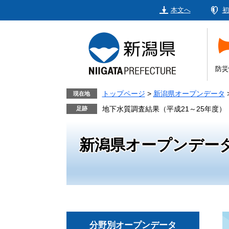
ペ
メ
本文へ
初
ー
ニ
ジ
ュ
の
ー
先
を
頭
飛
防災
で
ば
す。
し
トップページ
>
新潟県オープンデータ
現在地
て
地下水質調査結果（平成21～25年度）
本
文
新潟県オープンデー
へ
分野別オープンデータ