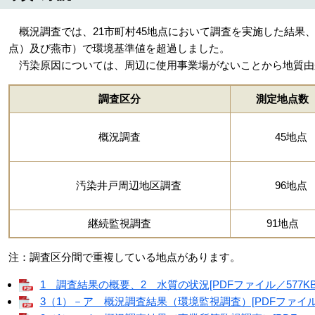
概況調査では、21市町村45地点において調査を実施した結果、
点）及び燕市）で環境基準値を超過しました。
汚染原因については、周辺に使用事業場がないことから地質由
調査区分
測定地点数
概況調査
45地点
汚染井戸周辺地区調査
96地点
継続監視調査
91地点
注：調査区分間で重複している地点があります。
1 調査結果の概要、2 水質の状況[PDFファイル／577KB
3（1）－ア 概況調査結果（環境監視調査）[PDFファイル／