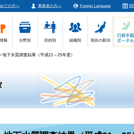
めての方へ
事業者の方へ
Foreign Language
閲
情報
分野別
目的別
組織別
現在の新潟
>
地下水質調査結果（平成21～25年度）
タ
本