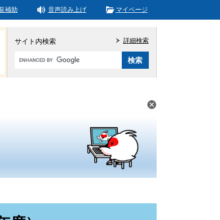
覧補助
音声読み上げ
マイページ
詳細検索
サイト内検索
Google
カ
ス
タ
ム
検
索