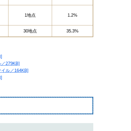
1地点
1.2%
30地点
35.3%
]
279KB]
ル／164KB]
]