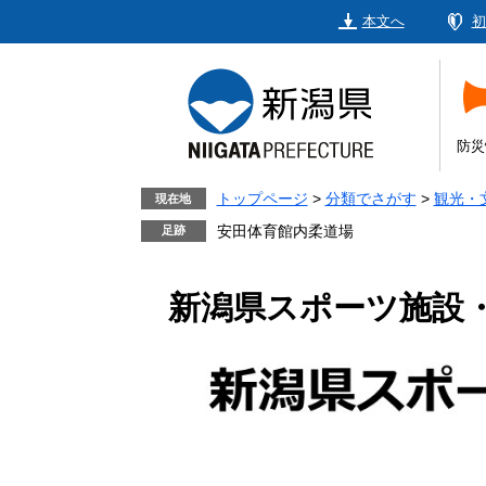
ペ
メ
本文へ
初
ー
ニ
ジ
ュ
の
ー
先
を
頭
飛
防災
で
ば
す。
し
トップページ
>
分類でさがす
>
観光・
現在地
て
安田体育館内柔道場
本
文
新潟県スポーツ施設
へ