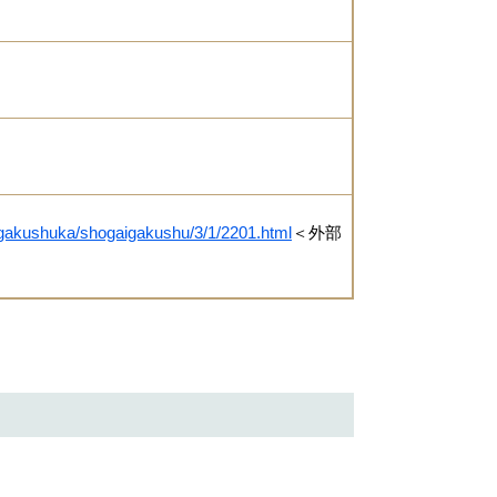
gaigakushuka/shogaigakushu/3/1/2201.html
＜外部