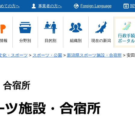
めての方へ
事業者の方へ
Foreign Language
閲
情報
分野別
目的別
組織別
現在の新潟
文化・スポーツ
>
スポーツ・公園
>
新潟県スポーツ施設・合宿所
>
安田
・合宿所