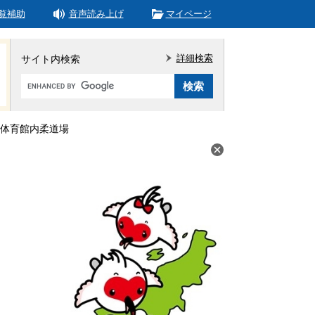
覧補助
音声読み上げ
マイページ
詳細検索
サイト内検索
Google
カ
ス
タ
体育館内柔道場
ム
検
索