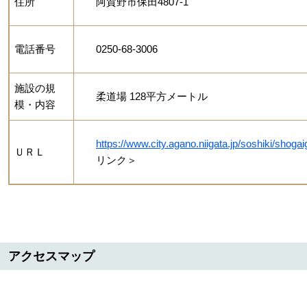
住所
阿賀野市保田4807-1
電話番号
0250-68-3006
施設の規
柔道場 128平方メートル
模・内容
https://www.city.agano.niigata.jp/soshiki/sho
ＵＲＬ
リンク＞
アクセスマップ